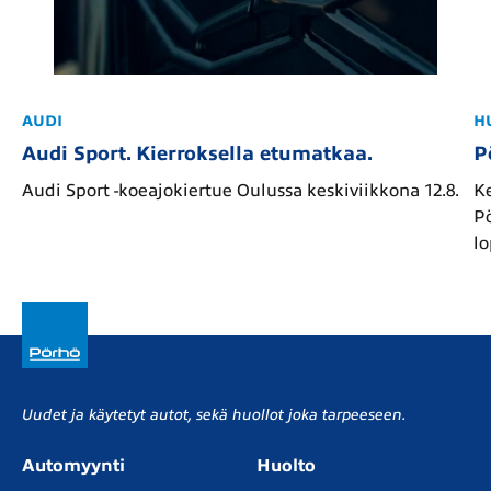
AUDI
H
Audi Sport. Kierroksella etumatkaa.
P
Audi Sport -koeajokiertue Oulussa keskiviikkona 12.8.
Ke
Pö
l
Uudet ja käytetyt autot, sekä huollot joka tarpeeseen.
Automyynti
Huolto