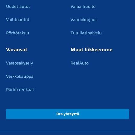
Uudet autot
Varaa huolto
Vaihtoautot
Vauriokorjaus
Pörhötakuu
Tuulilasipalvelu
Varaosat
Muut liikkeemme
Varaosakysely
RealAuto
Verkkokauppa
Pörhö renkaat
Ota yhteyttä