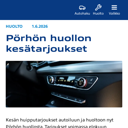
Autohaku
Huolto
Valikko
HUOLTO
1.6.2026
Pörhön huollon
kesätarjoukset
Kesän huipputarjoukset autoiluun ja huoltoon nyt
Pörhön huollosta. Tarjoukset voimassa elokuun