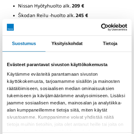
Nissan Hyötyhuolto alk.
209 €
Škodan Reilu -huolto alk.
245 €
Opel Eco-huolto alk.
249 €
Peugeot / Citroën Eco-huolto alk.
249 €
Suostumus
Yksityiskohdat
Tietoja
Varaa huolto tästä
Tuulilasikorjaukset nopeasti ilman
Evästeet parantavat sivuston käyttökokemusta
ajanvarausta
Käytämme evästeitä parantamaan sivuston
käyttökokemusta, tarjoamamme sisällön ja mainosten
räätälöimiseen, sosiaalisen median ominaisuuksien
Kiveniskemän korjaus helposti ilman omavastuuta,
tukemiseen ja kävijämäärämme analysoimiseen. Lisäksi
mikäli tuulilasivakuutus on voimassa.
jaamme sosiaalisen median, mainosalan ja analytiikka-
alan kumppaneillemme tietoja siitä, miten käytät
Tuulilasin korjaus ilman ajanvarausta
sivustoamme. Kumppanimme voivat yhdistää näitä
Tuulilasin vaihto alk.
249 €
tietoja muihin tietoihin, joita olet antanut heille tai joita on
Kysy tarjous omaan autoosi
kerätty, kun olet käyttänyt heidän palvelujaan.