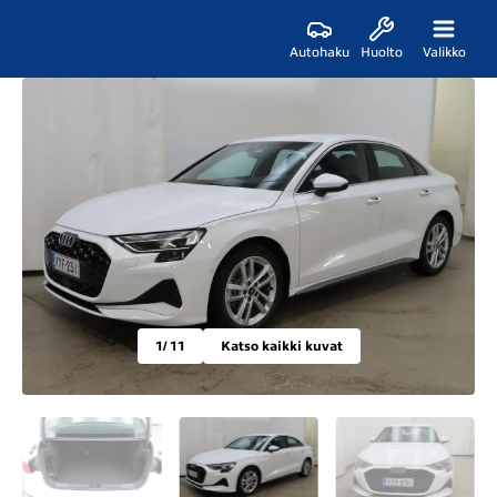
Autohaku
Huolto
Valikko
1
/ 11
Katso kaikki kuvat