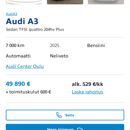
Audi
A3
Audi A3
Sedan TFSI quattro 204hv Plus
7 000 km
2025
Bensiini
Automaatti
Neliveto
Audi Center Oulu
49 890 €
alk. 529 €/kk
+ toimituskulut 600 €
Laske rahoitus
Soita
Varaa ajoneuvo