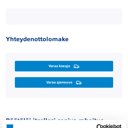
Yhteydenottolomake
Varaa koeajo
Varaa ajoneuvo
Räätälöi itsellesi sopiva rahoitus