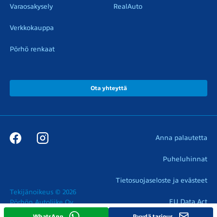
Varaosakysely
RealAuto
Verkkokauppa
Pörhö renkaat
Ota yhteyttä
Anna palautetta
Puheluhinnat
Tietosuojaseloste ja evästeet
Tekijänoikeus © 2026

EU Data Act
Pörhön Autoliike Oy
WhatsApp
Pyydä tarjous