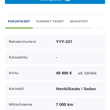
PERUSTIEDOT
TEKNISET TIEDOT
VARUSTEET
YYF-231
Rekisterinumero
-
Katsastettu
49 890 €
Hinta
alk. 529 €/kk
Henkilöauto / Sedan
Korimalli
7 000 km
Mittarilukema