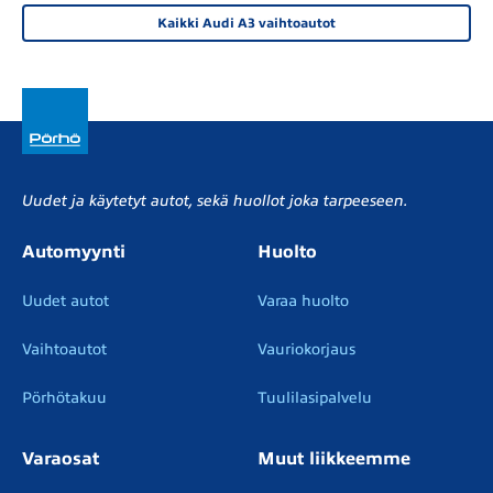
Kaikki Audi A3 vaihtoautot
Uudet ja käytetyt autot, sekä huollot joka tarpeeseen.
Automyynti
Huolto
Uudet autot
Varaa huolto
Vaihtoautot
Vauriokorjaus
Pörhötakuu
Tuulilasipalvelu
Varaosat
Muut liikkeemme