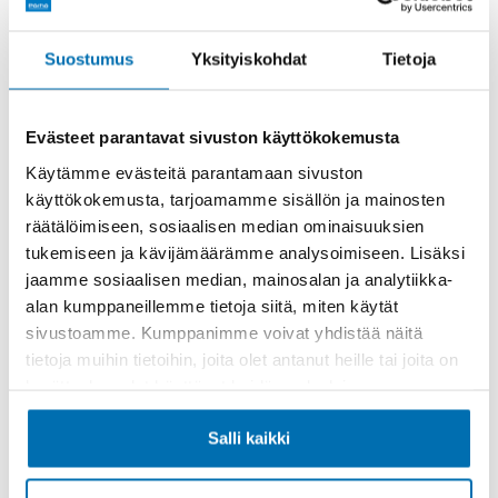
Rahoitusaika (kk)
Suostumus
Yksityiskohdat
Tietoja
Evästeet parantavat sivuston käyttökokemusta
Käytämme evästeitä parantamaan sivuston
käyttökokemusta, tarjoamamme sisällön ja mainosten
Käsiraha tai vaihtoauto (€)
räätälöimiseen, sosiaalisen median ominaisuuksien
tukemiseen ja kävijämäärämme analysoimiseen. Lisäksi
jaamme sosiaalisen median, mainosalan ja analytiikka-
alan kumppaneillemme tietoja siitä, miten käytät
sivustoamme. Kumppanimme voivat yhdistää näitä
tietoja muihin tietoihin, joita olet antanut heille tai joita on
Suurempi viimeinen erä (€)
kerätty, kun olet käyttänyt heidän palvelujaan.
Salli kaikki