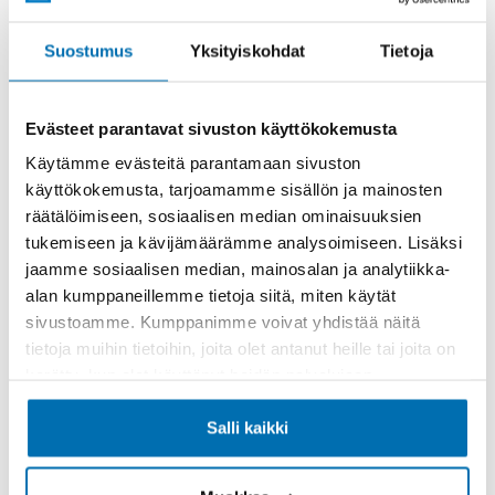
Rahoitusaika (kk)
Suostumus
Yksityiskohdat
Tietoja
Evästeet parantavat sivuston käyttökokemusta
Käytämme evästeitä parantamaan sivuston
käyttökokemusta, tarjoamamme sisällön ja mainosten
Käsiraha tai vaihtoauto (€)
räätälöimiseen, sosiaalisen median ominaisuuksien
tukemiseen ja kävijämäärämme analysoimiseen. Lisäksi
jaamme sosiaalisen median, mainosalan ja analytiikka-
alan kumppaneillemme tietoja siitä, miten käytät
sivustoamme. Kumppanimme voivat yhdistää näitä
tietoja muihin tietoihin, joita olet antanut heille tai joita on
Suurempi viimeinen erä (€)
kerätty, kun olet käyttänyt heidän palvelujaan.
Salli kaikki