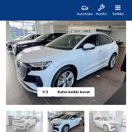
Autohaku
Huolto
Valikko
1
/ 3
Katso kaikki kuvat