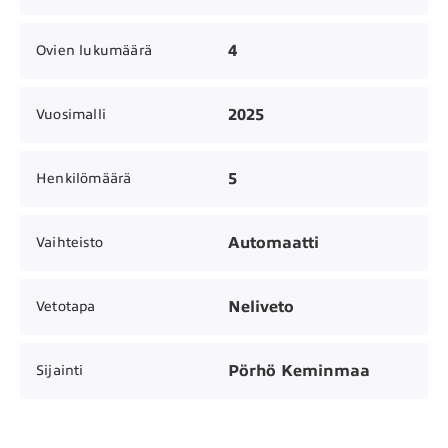
4
Ovien lukumäärä
2025
Vuosimalli
5
Henkilömäärä
Automaatti
Vaihteisto
Neliveto
Vetotapa
Pörhö Keminmaa
Sijainti