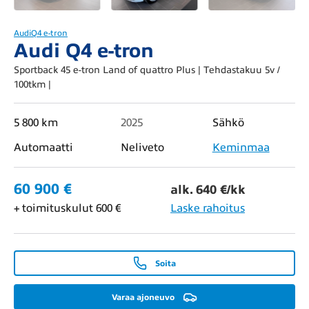
Audi
Q4 e-tron
Audi Q4 e-tron
Sportback 45 e-tron Land of quattro Plus | Tehdastakuu 5v /
100tkm |
5 800 km
2025
Sähkö
Automaatti
Neliveto
Keminmaa
60 900 €
alk. 640 €/kk
+ toimituskulut 600 €
Laske rahoitus
Soita
Varaa ajoneuvo