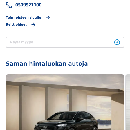
0509521100
Toimipisteen sivulle
Reittiohjeet
Näytä myyjät
Saman hintaluokan autoja