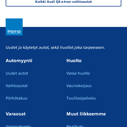
Kaikki Audi Q4 e-tron vaihtoautot
Uudet ja käytetyt autot, sekä huollot joka tarpeeseen.
Automyynti
Huolto
Uudet autot
Varaa huolto
Vaihtoautot
Vauriokorjaus
Pörhötakuu
Tuulilasipalvelu
Varaosat
Muut liikkeemme
Varaosakysely
RealAuto