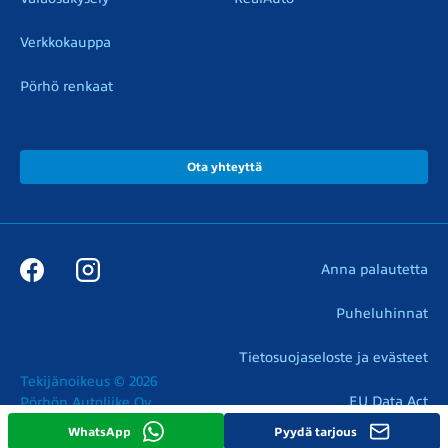
Verkkokauppa
Pörhö renkaat
Ota yhteyttä
Anna palautetta
Puheluhinnat
Tietosuojaseloste ja evästeet
Tekijänoikeus © 2026

EU Data Act
Pörhön Autoliike Oy
WhatsApp
Pyydä tarjous