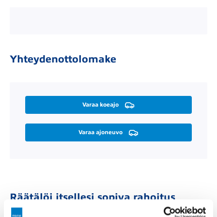
Yhteydenottolomake
Varaa koeajo
Varaa ajoneuvo
Räätälöi itsellesi sopiva rahoitus