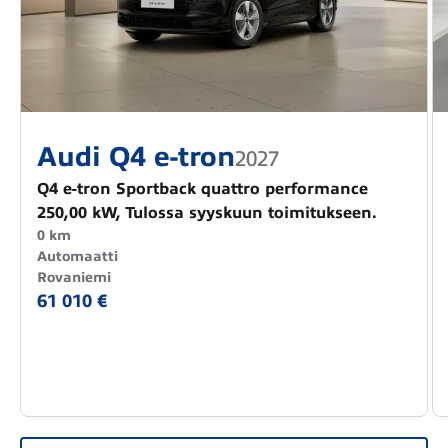
Audi Q4 e-tron
2027
Q4 e-tron Sportback quattro performance
250,00 kW, Tulossa syyskuun toimitukseen.
0 km
Automaatti
Rovaniemi
61 010 €