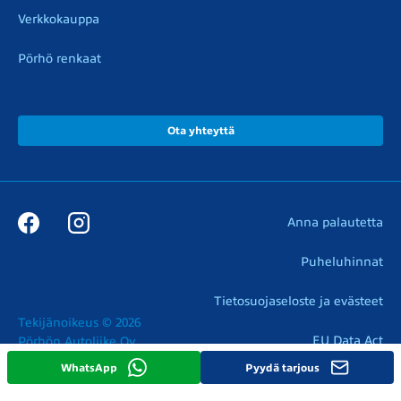
Verkkokauppa
Pörhö renkaat
Ota yhteyttä
Anna palautetta
Puheluhinnat
Tietosuojaseloste ja evästeet
Tekijänoikeus © 2026

EU Data Act
Pörhön Autoliike Oy
WhatsApp
Pyydä tarjous