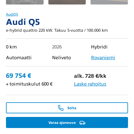
Audi
Q5
Audi Q5
e-hybrid quattro 220 kW. Takuu 5-vuotta / 100.000 km
0 km
2026
Hybridi
Automaatti
Neliveto
Rovaniemi
69 754 €
alk. 728 €/kk
+ toimituskulut 600 €
Laske rahoitus
Soita
Varaa ajoneuvo