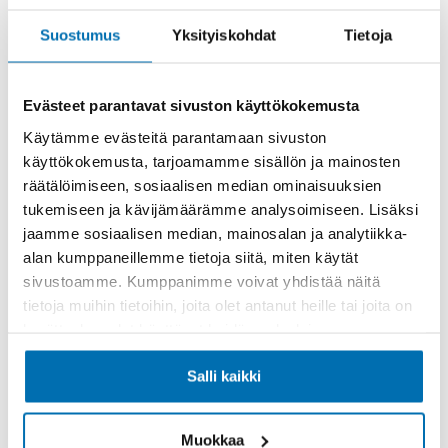
Rahoitusaika (kk)
Suostumus
Yksityiskohdat
Tietoja
Evästeet parantavat sivuston käyttökokemusta
Käytämme evästeitä parantamaan sivuston
Käsiraha tai vaihtoauto (€)
käyttökokemusta, tarjoamamme sisällön ja mainosten
räätälöimiseen, sosiaalisen median ominaisuuksien
tukemiseen ja kävijämäärämme analysoimiseen. Lisäksi
jaamme sosiaalisen median, mainosalan ja analytiikka-
alan kumppaneillemme tietoja siitä, miten käytät
sivustoamme. Kumppanimme voivat yhdistää näitä
Suurempi viimeinen erä (€)
tietoja muihin tietoihin, joita olet antanut heille tai joita on
kerätty, kun olet käyttänyt heidän palvelujaan.
Salli kaikki
Muokkaa