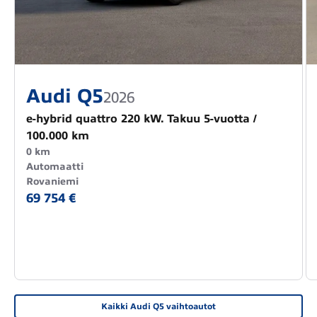
Audi Q5
2026
e-hybrid quattro 220 kW. Takuu 5-vuotta /
100.000 km
0 km
Automaatti
Rovaniemi
69 754 €
Kaikki Audi Q5 vaihtoautot