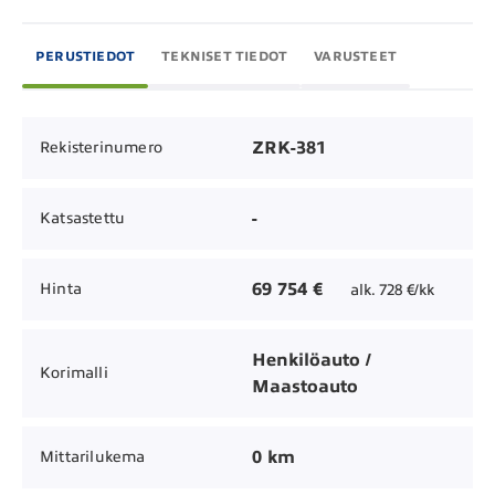
PERUSTIEDOT
TEKNISET TIEDOT
VARUSTEET
ZRK-381
Rekisterinumero
-
Katsastettu
69 754 €
Hinta
alk. 728 €/kk
Henkilöauto /
Korimalli
Maastoauto
0 km
Mittarilukema