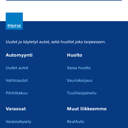
Uudet ja käytetyt autot, sekä huollot joka tarpeeseen.
Automyynti
Huolto
Uudet autot
Varaa huolto
Vaihtoautot
Vauriokorjaus
Pörhötakuu
Tuulilasipalvelu
Varaosat
Muut liikkeemme
Varaosakysely
RealAuto