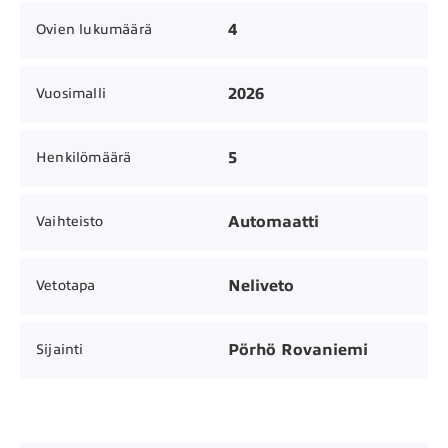
4
Ovien lukumäärä
2026
Vuosimalli
5
Henkilömäärä
Automaatti
Vaihteisto
Neliveto
Vetotapa
Pörhö Rovaniemi
Sijainti