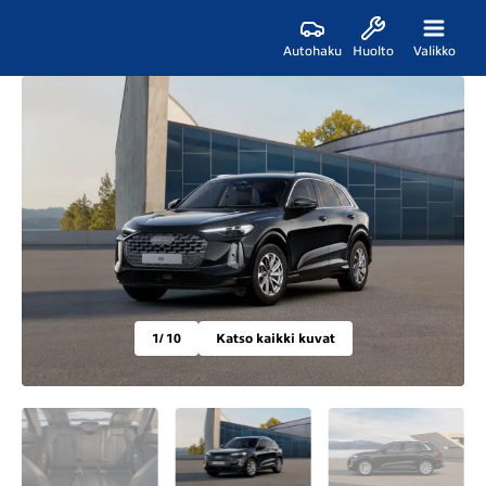
Autohaku
Huolto
Valikko
1
/ 10
Katso kaikki kuvat