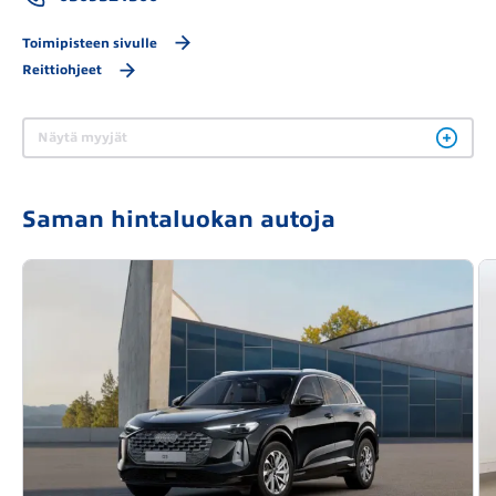
Toimipisteen sivulle
Reittiohjeet
Näytä myyjät
Saman hintaluokan autoja