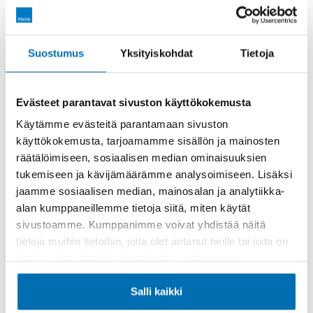
Räätälöi itsellesi sopiva rahoitus
Suostumus
Yksityiskohdat
Tietoja
Rahoitusaika (kk)
Evästeet parantavat sivuston käyttökokemusta
Käytämme evästeitä parantamaan sivuston
käyttökokemusta, tarjoamamme sisällön ja mainosten
räätälöimiseen, sosiaalisen median ominaisuuksien
Käsiraha tai vaihtoauto (€)
tukemiseen ja kävijämäärämme analysoimiseen. Lisäksi
jaamme sosiaalisen median, mainosalan ja analytiikka-
alan kumppaneillemme tietoja siitä, miten käytät
sivustoamme. Kumppanimme voivat yhdistää näitä
tietoja muihin tietoihin, joita olet antanut heille tai joita on
kerätty, kun olet käyttänyt heidän palvelujaan.
Suurempi viimeinen erä (€)
Salli kaikki