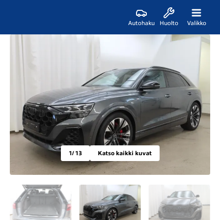
Autohaku
Huolto
Valikko
1
/ 13
Katso kaikki kuvat