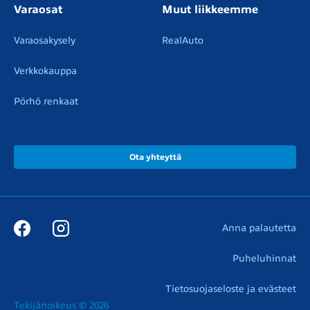
Varaosat
Muut liikkeemme
Varaosakysely
RealAuto
Verkkokauppa
Pörhö renkaat
Ota yhteyttä
Anna palautetta
Puheluhinnat
Tietosuojaseloste ja evästeet
Tekijänoikeus © 2026
