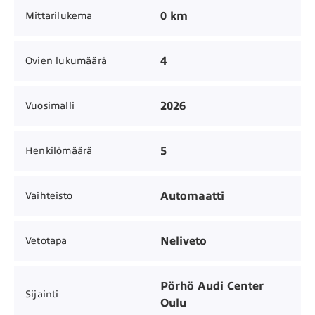
0 km
Mittarilukema
4
Ovien lukumäärä
2026
Vuosimalli
5
Henkilömäärä
Automaatti
Vaihteisto
Neliveto
Vetotapa
Pörhö Audi Center
Sijainti
Oulu