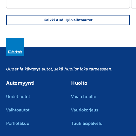
Kaikki Audi Q8 vaihtoautot
Uudet ja käytetyt autot, sekä huollot joka tarpeeseen.
Automyynti
Huolto
Uudet autot
Varaa huolto
Vaihtoautot
Vauriokorjaus
Pörhötakuu
Tuulilasipalvelu