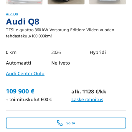
Audi
Q8
Audi Q8
TFSI e quattro 360 kW Vorsprung Edition: Viiden vuoden
tehdastakuu/100 000km!
0 km
2026
Hybridi
Automaatti
Neliveto
Audi Center Oulu
109 900 €
alk. 1128 €/kk
+ toimituskulut 600 €
Laske rahoitus
Soita