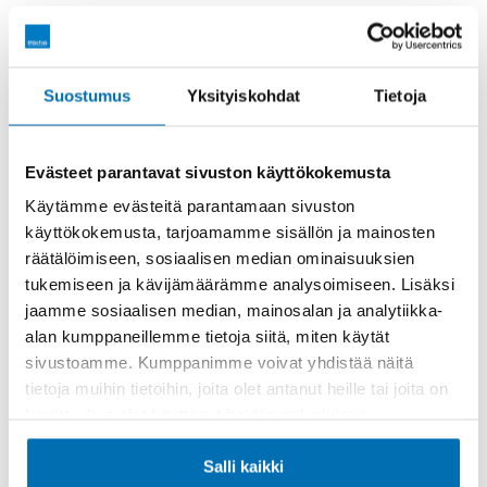
Räätälöi itsellesi sopiva rahoitus
Suostumus
Yksityiskohdat
Tietoja
Rahoitusaika (kk)
Evästeet parantavat sivuston käyttökokemusta
Käytämme evästeitä parantamaan sivuston
käyttökokemusta, tarjoamamme sisällön ja mainosten
räätälöimiseen, sosiaalisen median ominaisuuksien
Käsiraha tai vaihtoauto (€)
tukemiseen ja kävijämäärämme analysoimiseen. Lisäksi
jaamme sosiaalisen median, mainosalan ja analytiikka-
alan kumppaneillemme tietoja siitä, miten käytät
sivustoamme. Kumppanimme voivat yhdistää näitä
tietoja muihin tietoihin, joita olet antanut heille tai joita on
kerätty, kun olet käyttänyt heidän palvelujaan.
Suurempi viimeinen erä (€)
Salli kaikki