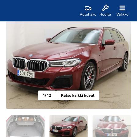
Autohaku
Huolto
Valikko
1
/ 12
Katso kaikki kuvat