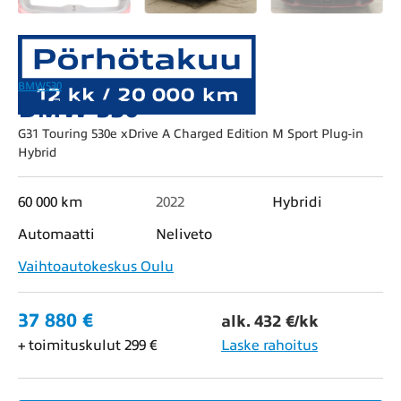
BMW
530
BMW 530
G31 Touring 530e xDrive A Charged Edition M Sport Plug-in
Hybrid
60 000 km
2022
Hybridi
Automaatti
Neliveto
Vaihtoautokeskus Oulu
37 880 €
alk. 432 €/kk
+ toimituskulut 299 €
Laske rahoitus