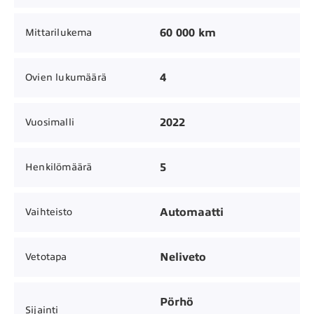
60 000 km
Mittarilukema
4
Ovien lukumäärä
2022
Vuosimalli
5
Henkilömäärä
Automaatti
Vaihteisto
Neliveto
Vetotapa
Pörhö
Sijainti