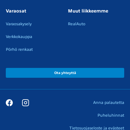
Varaosat
Muut liikkeemme
Varaosakysely
RealAuto
Verkkokauppa
Pörhö renkaat
Ota yhteyttä
Anna palautetta
Puheluhinnat
Tietosuojaseloste ja evästeet