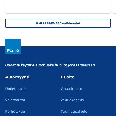
Kaikki BMW 530 vaihtoautot
Uudet ja käytetyt autot, sekä huollot joka tarpeeseen.
Automyynti
Huolto
Uudet autot
Varaa huolto
Vaihtoautot
Vauriokorjaus
Pörhötakuu
Tuulilasipalvelu