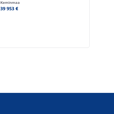
Keminmaa
Kemin
39 953 €
39 273