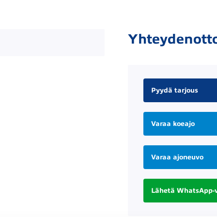
Yhteydenott
Pyydä tarjous
Varaa koeajo
Varaa ajoneuvo
Lähetä WhatsApp-v