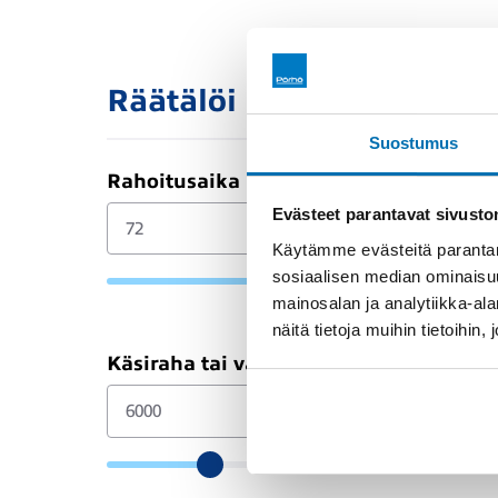
Räätälöi itsellesi sopiva 
Suostumus
Rahoitusaika (kk)
Evästeet parantavat sivust
Käytämme evästeitä parantam
sosiaalisen median ominaisu
mainosalan ja analytiikka-a
näitä tietoja muihin tietoihin, 
Käsiraha tai vaihtoauto (€)