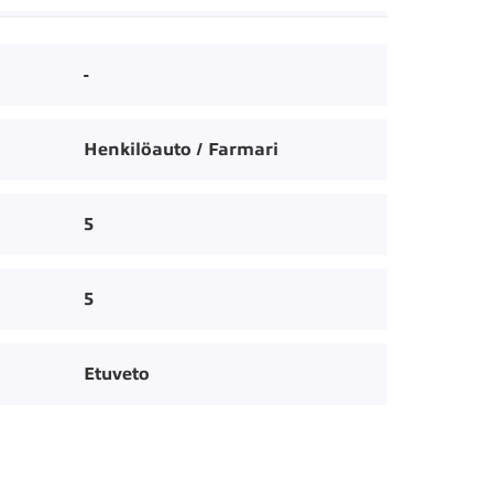
-
Henkilöauto / Farmari
5
5
Etuveto