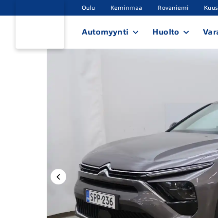
Oulu
Keminmaa
Rovaniemi
Kuu
Automyynti
Huolto
Var