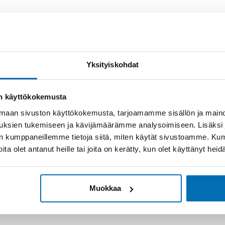
rahoitus
Yksityiskohdat
on käyttökokemusta
4
aan sivuston käyttökokemusta, tarjoamamme sisällön ja maino
uksien tukemiseen ja kävijämäärämme analysoimiseen. Lisäksi
lan kumppaneillemme tietoja siitä, miten käytät sivustoamme. K
Rahoituslaskelma on
joita olet antanut heille tai joita on kerätty, kun olet käyttänyt hei
luottop
Näytä
rahoitustiedot
Muokkaa