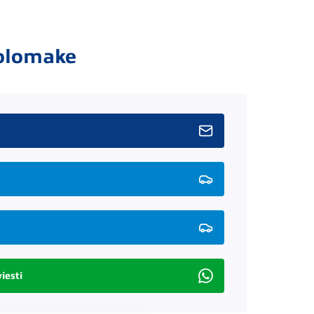
olomake
iesti