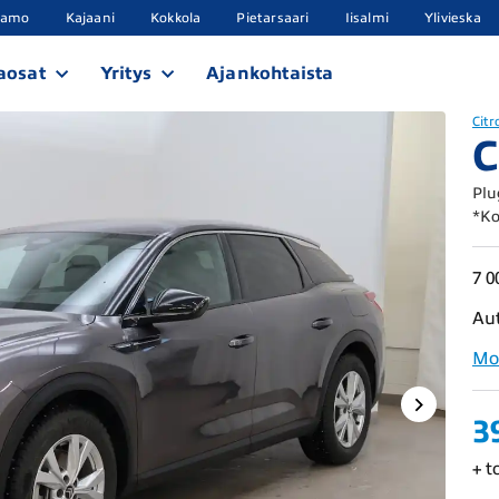
samo
Kajaani
Kokkola
Pietarsaari
Iisalmi
Ylivieska
aosat
Yritys
Ajankohtaista
Citr
C
Plu
*Ko
7 0
Au
Mo
3
+ t