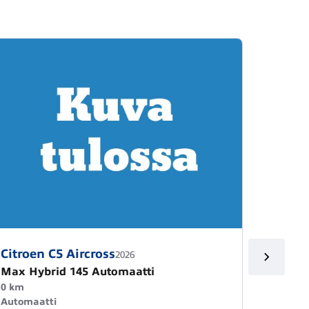
Citroen C5 Aircross
Citroe
2026
Max Hybrid 145 Automaatti
Max Hy
0 km
0 km
Automaatti
Automa