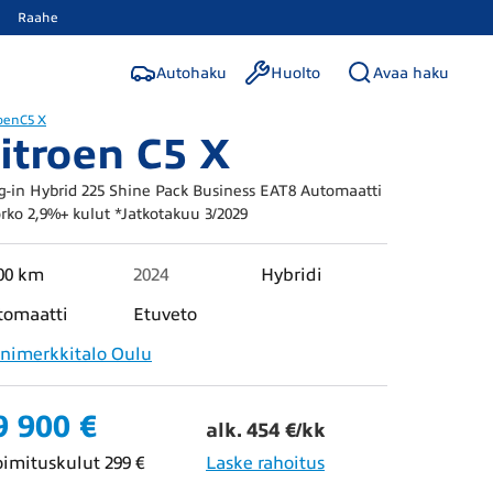
Raahe
Autohaku
Huolto
Avaa haku
oen
C5 X
itroen C5 X
g-in Hybrid 225 Shine Pack Business EAT8 Automaatti
rko 2,9%+ kulut *Jatkotakuu 3/2029
00 km
2024
Hybridi
tomaatti
Etuveto
nimerkkitalo Oulu
9 900 €
alk. 454 €/kk
oimituskulut 299 €
Laske rahoitus