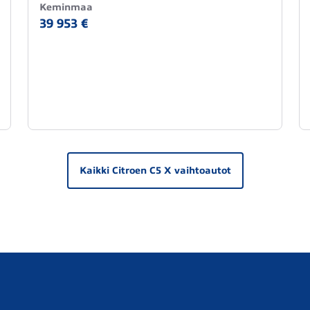
Keminmaa
39 953 €
Kaikki Citroen C5 X vaihtoautot