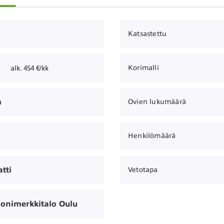
Katsastettu
Korimalli
alk. 454 €/kk
m
Ovien lukumäärä
Henkilömäärä
tti
Vetotapa
onimerkkitalo Oulu