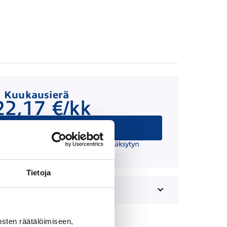
Kuukausierä
22,17 €/kk
Hae rahoitusta
 suuntaa antava ja edellyttää hyväksytyn
äätöksen ja kaskovakuutuksen.
Tietoja
sten räätälöimiseen,