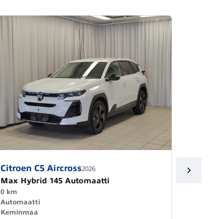
Citroen C5 Aircross
Citroe
2026
Max Hybrid 145 Automaatti
Max Hy
0 km
0 km
Automaatti
Automa
Keminmaa
Kemin