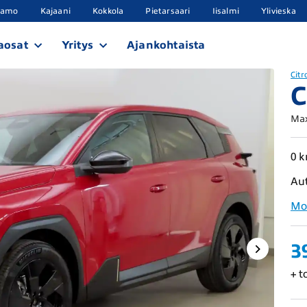
samo
Kajaani
Kokkola
Pietarsaari
Iisalmi
Ylivieska
aosat
Yritys
Ajankohtaista
Citr
C
Max
0 
Au
Mo
3
+ t