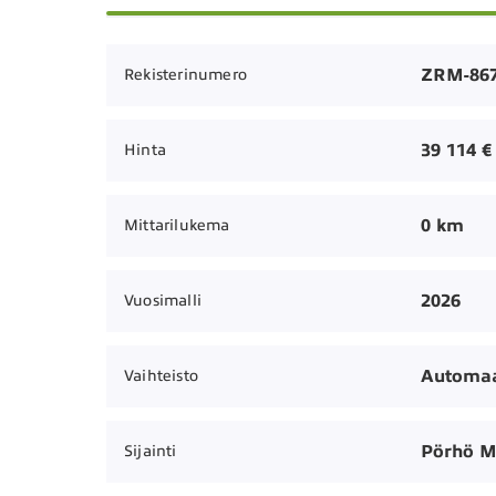
ZRM-86
Rekisterinumero
39 114 €
Hinta
0 km
Mittarilukema
2026
Vuosimalli
Automaa
Vaihteisto
Pörhö M
Sijainti