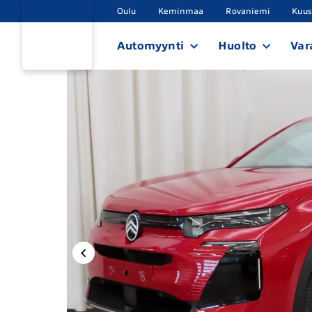
Oulu
Keminmaa
Rovaniemi
Kuu
Automyynti
Huolto
Var