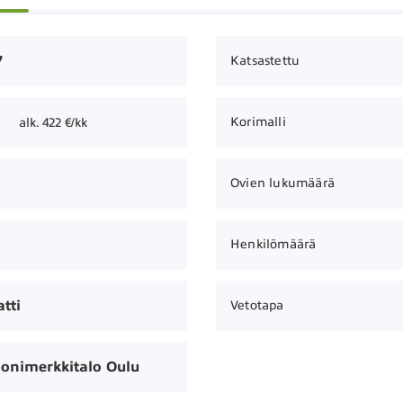
7
Katsastettu
Korimalli
alk. 422 €/kk
Ovien lukumäärä
Henkilömäärä
tti
Vetotapa
onimerkkitalo Oulu