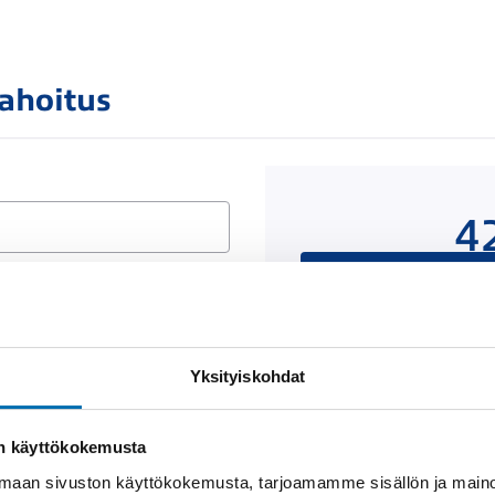
rahoitus
4
Rahoituslaskelma on
luottop
Yksityiskohdat
Näytä
rahoitustiedot
on käyttökokemusta
aan sivuston käyttökokemusta, tarjoamamme sisällön ja maino