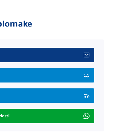
olomake
iesti