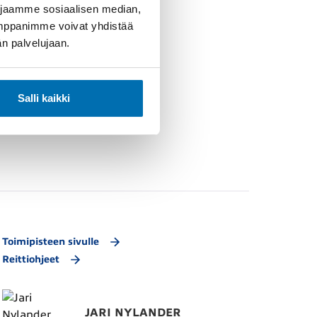
 jaamme sosiaalisen median,
umppanimme voivat yhdistää
dän palvelujaan.
Salli kaikki
Toimipisteen sivulle
Reittiohjeet
JARI NYLANDER