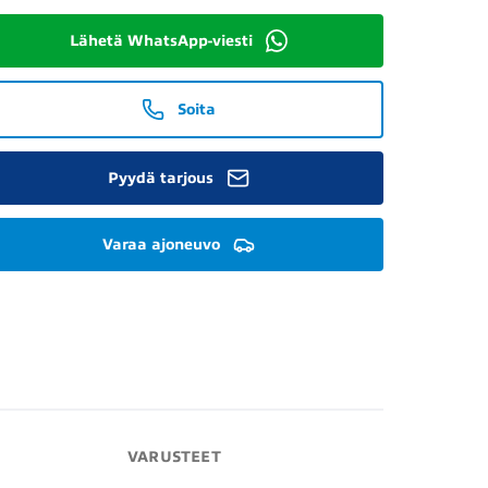
Lähetä WhatsApp-viesti
Soita
Pyydä tarjous
Varaa ajoneuvo
VARUSTEET