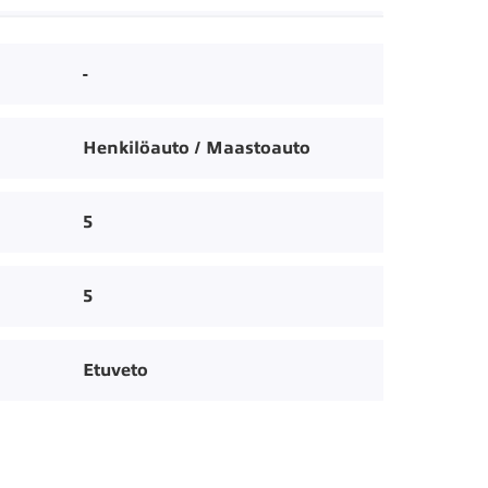
-
Henkilöauto / Maastoauto
5
5
Etuveto