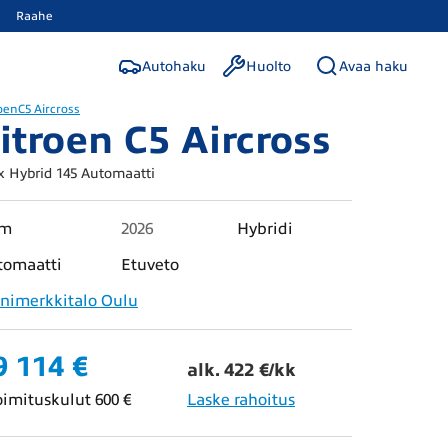
Raahe
Autohaku
Huolto
Avaa haku
oen
C5 Aircross
itroen C5 Aircross
 Hybrid 145 Automaatti
km
2026
Hybridi
tomaatti
Etuveto
nimerkkitalo Oulu
9 114 €
alk. 422 €/kk
oimituskulut 600 €
Laske rahoitus