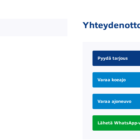
Yhteydenott
Pyydä tarjous
Varaa koeajo
Varaa ajoneuvo
Lähetä WhatsApp-v