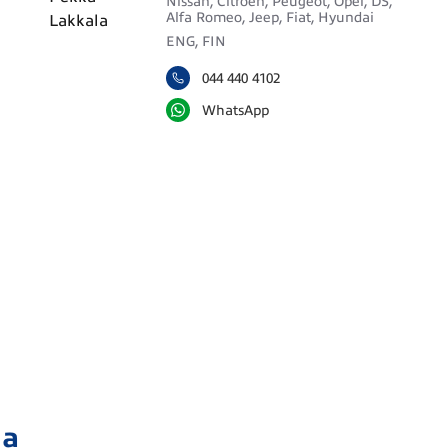
Nissan, Citroën, Peugeot, Opel, DS,
Alfa Romeo, Jeep, Fiat, Hyundai
ENG, FIN
044 440 4102
WhatsApp
ja