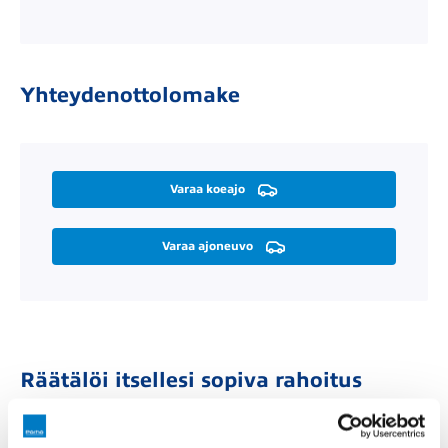
Yhteydenottolomake
Varaa koeajo
Varaa ajoneuvo
Räätälöi itsellesi sopiva rahoitus
Rahoitusaika (kk)