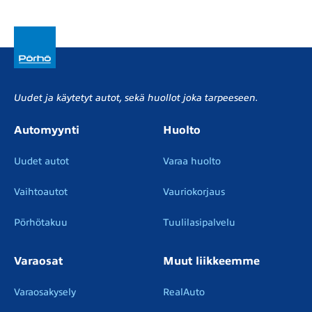
Uudet ja käytetyt autot, sekä huollot joka tarpeeseen.
Automyynti
Huolto
Uudet autot
Varaa huolto
Vaihtoautot
Vauriokorjaus
Pörhötakuu
Tuulilasipalvelu
Varaosat
Muut liikkeemme
Varaosakysely
RealAuto