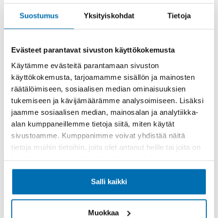
Suostumus
Yksityiskohdat
Tietoja
Evästeet parantavat sivuston käyttökokemusta
Käytämme evästeitä parantamaan sivuston
Käsiraha tai vaihtoauto (€)
käyttökokemusta, tarjoamamme sisällön ja mainosten
räätälöimiseen, sosiaalisen median ominaisuuksien
tukemiseen ja kävijämäärämme analysoimiseen. Lisäksi
jaamme sosiaalisen median, mainosalan ja analytiikka-
alan kumppaneillemme tietoja siitä, miten käytät
sivustoamme. Kumppanimme voivat yhdistää näitä
Suurempi viimeinen erä (€)
tietoja muihin tietoihin, joita olet antanut heille tai joita on
kerätty, kun olet käyttänyt heidän palvelujaan.
Salli kaikki
Muokkaa