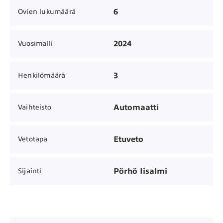
6
Ovien lukumäärä
2024
Vuosimalli
3
Henkilömäärä
Automaatti
Vaihteisto
Etuveto
Vetotapa
Pörhö Iisalmi
Sijainti