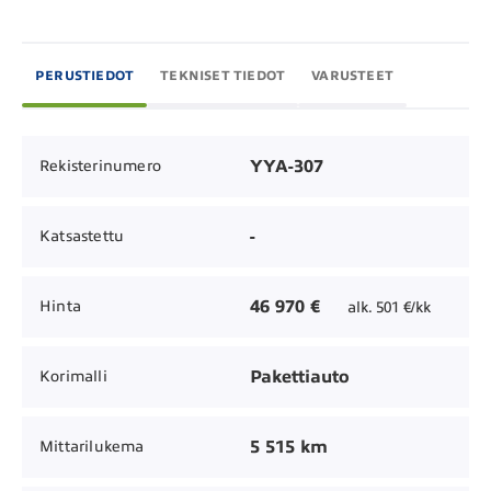
PERUSTIEDOT
TEKNISET TIEDOT
VARUSTEET
YYA-307
Rekisterinumero
-
Katsastettu
46 970 €
Hinta
alk. 501 €/kk
Pakettiauto
Korimalli
5 515 km
Mittarilukema