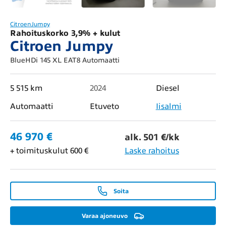
Citroen
Jumpy
Rahoituskorko 3,9% + kulut
Citroen Jumpy
BlueHDi 145 XL EAT8 Automaatti
5 515 km
2024
Diesel
Automaatti
Etuveto
Iisalmi
46 970 €
alk. 501 €/kk
+ toimituskulut 600 €
Laske rahoitus
Soita
Varaa ajoneuvo