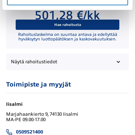
Kuukausierä
501,28 €/kk
Hae rahoitusta
Rahoituslaskelma on suuntaa antava ja edellyttää
hyväksytyn luottopäätöksen ja kaskovakuutuksen.
Näytä
rahoitustiedot
Toimipiste ja myyjät
Iisalmi
Marjahaankierto 9, 74130 Iisalmi
MA-PE 09.00-17.00
0509521400