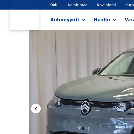
Oulu
Keminmaa
Rovaniemi
Kuu
Automyynti
Huolto
Var