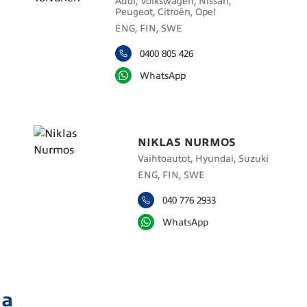
Audi, Volkswagen, Nissan,
Peugeot, Citroën, Opel
ENG, FIN, SWE
0400 805 426
WhatsApp
NIKLAS NURMOS
Vaihtoautot, Hyundai, Suzuki
ENG, FIN, SWE
040 776 2933
WhatsApp
ja