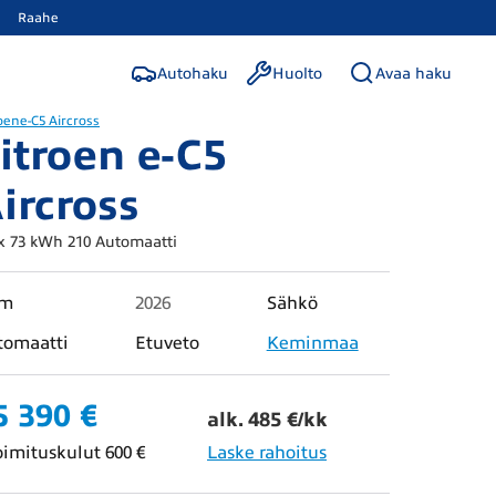
Raahe
Autohaku
Huolto
Avaa haku
oen
e-C5 Aircross
itroen e-C5
ircross
 73 kWh 210 Automaatti
km
2026
Sähkö
tomaatti
Etuveto
Keminmaa
5 390 €
alk. 485 €/kk
oimituskulut 600 €
Laske rahoitus