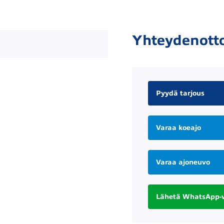
Yhteydenott
Pyydä tarjous
Varaa koeajo
Varaa ajoneuvo
Lähetä WhatsApp-v