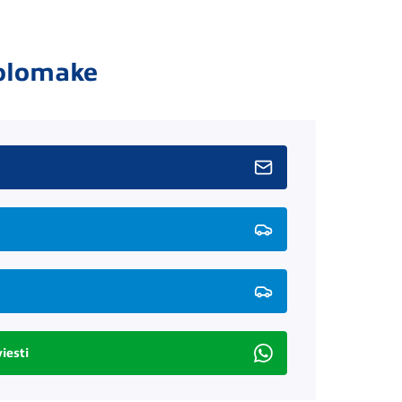
olomake
iesti