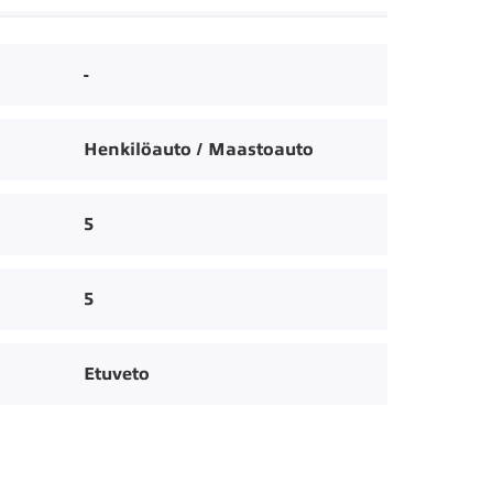
-
Henkilöauto / Maastoauto
5
5
Etuveto