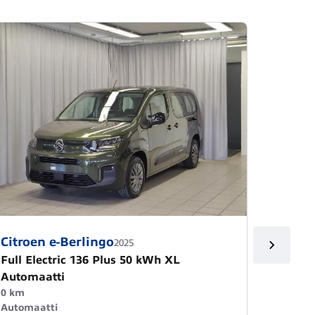
Citroen e-Berlingo
Citroe
2025
Full Electric 136 Plus 50 kWh XL
Plus P
Automaatti
raju t
0 km
0 km
Automaatti
Automa