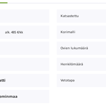
Katsastettu
Korimalli
alk. 485 €/kk
Ovien lukumäärä
Henkilömäärä
tti
Vetotapa
Keminmaa