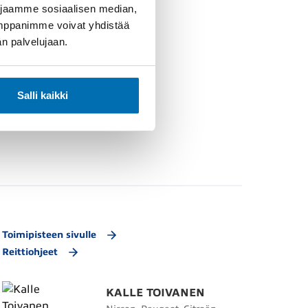
 jaamme sosiaalisen median,
umppanimme voivat yhdistää
dän palvelujaan.
Salli kaikki
Toimipisteen sivulle
Reittiohjeet
KALLE TOIVANEN