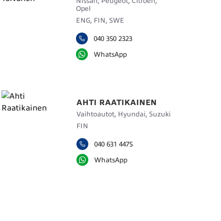
Nissan, Peugeot, Citroën,
Opel
ENG, FIN, SWE
040 350 2323
WhatsApp
AHTI RAATIKAINEN
Vaihtoautot, Hyundai, Suzuki
FIN
040 631 4475
WhatsApp