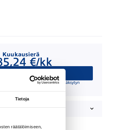
Kuukausierä
85,24 €/kk
Hae rahoitusta
 suuntaa antava ja edellyttää hyväksytyn
äätöksen ja kaskovakuutuksen.
Tietoja
sten räätälöimiseen,