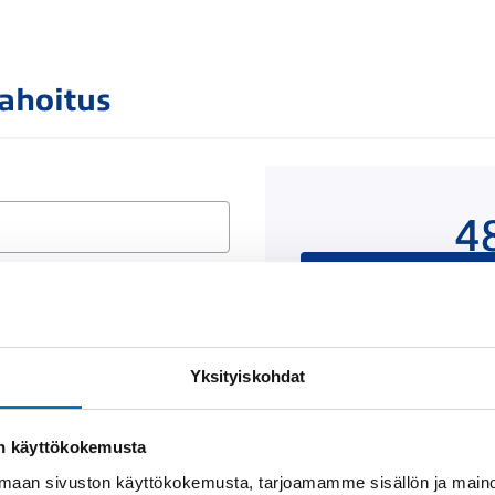
rahoitus
4
Rahoituslaskelma on
luottop
Yksityiskohdat
Näytä
rahoitustiedot
on käyttökokemusta
aan sivuston käyttökokemusta, tarjoamamme sisällön ja maino