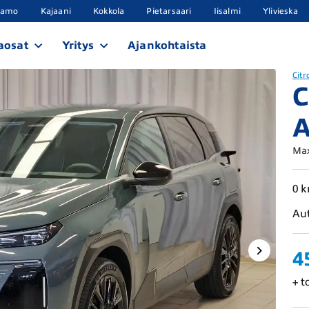
samo
Kajaani
Kokkola
Pietarsaari
Iisalmi
Ylivieska
aosat
Yritys
Ajankohtaista
Citr
C
A
Max
0 
Au
4
+ t