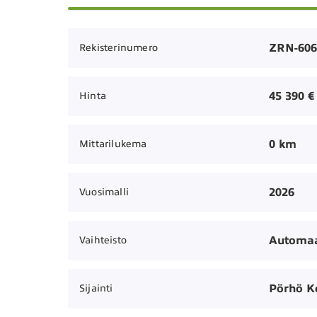
ZRN-606
Rekisterinumero
45 390 €
Hinta
0 km
Mittarilukema
2026
Vuosimalli
Automaa
Vaihteisto
Pörhö 
Sijainti