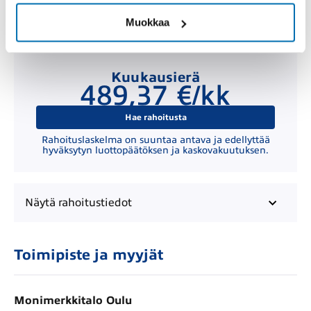
Muokkaa
Kuukausierä
489,37 €/kk
Hae rahoitusta
Rahoituslaskelma on suuntaa antava ja edellyttää
hyväksytyn luottopäätöksen ja kaskovakuutuksen.
Näytä
rahoitustiedot
Toimipiste ja myyjät
Monimerkkitalo Oulu