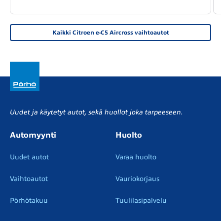
Kaikki Citroen e-C5 Aircross vaihtoautot
Uudet ja käytetyt autot, sekä huollot joka tarpeeseen.
Automyynti
Huolto
Uudet autot
Varaa huolto
Vaihtoautot
Vauriokorjaus
Pörhötakuu
Tuulilasipalvelu