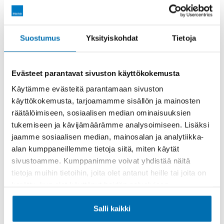
Räätälöi itsellesi sopiva rahoitus
Suostumus
Yksityiskohdat
Tietoja
Rahoitusaika (kk)
Evästeet parantavat sivuston käyttökokemusta
Käytämme evästeitä parantamaan sivuston
käyttökokemusta, tarjoamamme sisällön ja mainosten
räätälöimiseen, sosiaalisen median ominaisuuksien
Käsiraha tai vaihtoauto (€)
tukemiseen ja kävijämäärämme analysoimiseen. Lisäksi
jaamme sosiaalisen median, mainosalan ja analytiikka-
alan kumppaneillemme tietoja siitä, miten käytät
sivustoamme. Kumppanimme voivat yhdistää näitä
tietoja muihin tietoihin, joita olet antanut heille tai joita on
kerätty, kun olet käyttänyt heidän palvelujaan.
Suurempi viimeinen erä (€)
Salli kaikki