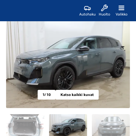
Autohaku
Huolto
Valikko
1
/ 10
Katso kaikki kuvat