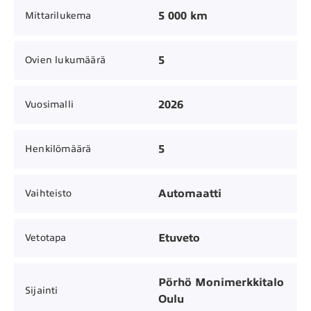
5 000 km
Mittarilukema
5
Ovien lukumäärä
2026
Vuosimalli
5
Henkilömäärä
Automaatti
Vaihteisto
Etuveto
Vetotapa
Pörhö Monimerkkitalo
Sijainti
Oulu