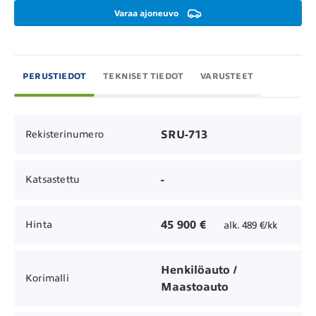
Varaa ajoneuvo
PERUSTIEDOT
TEKNISET TIEDOT
VARUSTEET
SRU-713
Rekisterinumero
-
Katsastettu
45 900 €
Hinta
alk. 489 €/kk
Henkilöauto /
Korimalli
Maastoauto