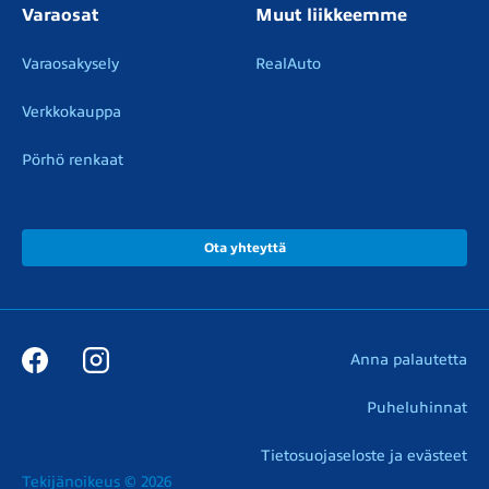
Varaosat
Muut liikkeemme
Varaosakysely
RealAuto
Verkkokauppa
Pörhö renkaat
Ota yhteyttä
Anna palautetta
Puheluhinnat
Tietosuojaseloste ja evästeet
Tekijänoikeus © 2026
