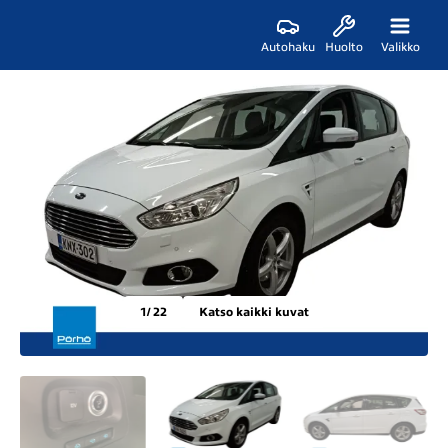
Autohaku
Huolto
Valikko
1
/ 22
Katso kaikki kuvat