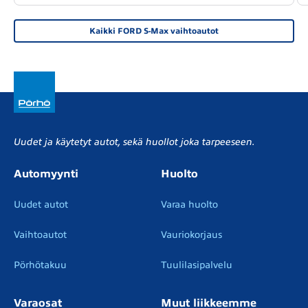
Kaikki FORD S-Max vaihtoautot
Uudet ja käytetyt autot, sekä huollot joka tarpeeseen.
Automyynti
Huolto
Uudet autot
Varaa huolto
Vaihtoautot
Vauriokorjaus
Pörhötakuu
Tuulilasipalvelu
Varaosat
Muut liikkeemme