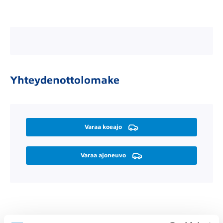
Yhteydenottolomake
Varaa koeajo
Varaa ajoneuvo
Räätälöi itsellesi sopiva rahoitus