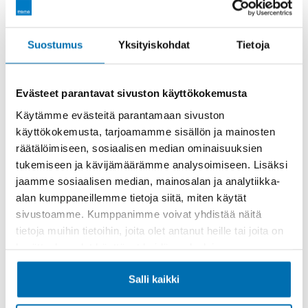
Rahoitusaika (kk)
Suostumus
Yksityiskohdat
Tietoja
Evästeet parantavat sivuston käyttökokemusta
Käytämme evästeitä parantamaan sivuston
käyttökokemusta, tarjoamamme sisällön ja mainosten
Käsiraha tai vaihtoauto (€)
räätälöimiseen, sosiaalisen median ominaisuuksien
tukemiseen ja kävijämäärämme analysoimiseen. Lisäksi
jaamme sosiaalisen median, mainosalan ja analytiikka-
alan kumppaneillemme tietoja siitä, miten käytät
sivustoamme. Kumppanimme voivat yhdistää näitä
tietoja muihin tietoihin, joita olet antanut heille tai joita on
kerätty, kun olet käyttänyt heidän palvelujaan.
Suurempi viimeinen erä (€)
Salli kaikki