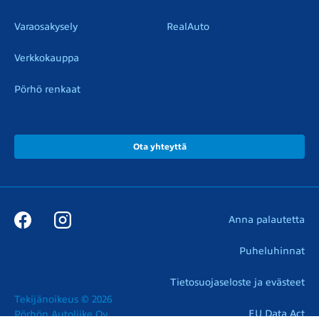
Varaosakysely
RealAuto
Verkkokauppa
Pörhö renkaat
Ota yhteyttä
Anna palautetta
Puheluhinnat
Tietosuojaseloste ja evästeet
Tekijänoikeus © 2026

EU Data Act
Pörhön Autoliike Oy