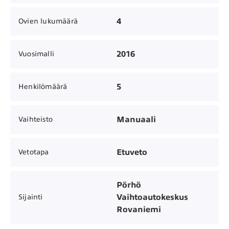
4
Ovien lukumäärä
2016
Vuosimalli
5
Henkilömäärä
Manuaali
Vaihteisto
Etuveto
Vetotapa
Pörhö
Vaihtoautokeskus
Sijainti
Rovaniemi