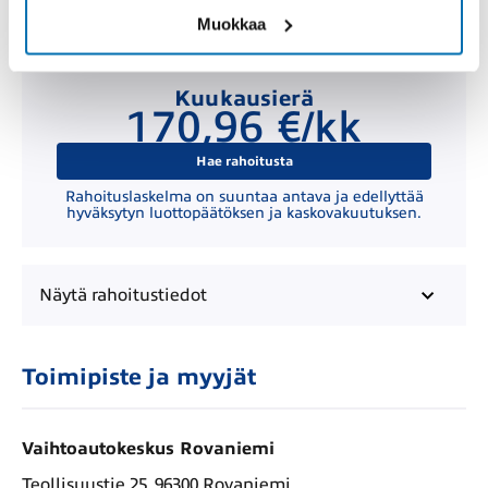
Muokkaa
Kuukausierä
170,96 €/kk
Hae rahoitusta
Rahoituslaskelma on suuntaa antava ja edellyttää
hyväksytyn luottopäätöksen ja kaskovakuutuksen.
Näytä
rahoitustiedot
Toimipiste ja myyjät
Vaihtoautokeskus Rovaniemi
Teollisuustie 25, 96300 Rovaniemi