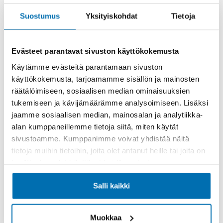
Suostumus
Yksityiskohdat
Tietoja
Evästeet parantavat sivuston käyttökokemusta
Käytämme evästeitä parantamaan sivuston
Käsiraha tai vaihtoauto (€)
käyttökokemusta, tarjoamamme sisällön ja mainosten
räätälöimiseen, sosiaalisen median ominaisuuksien
tukemiseen ja kävijämäärämme analysoimiseen. Lisäksi
jaamme sosiaalisen median, mainosalan ja analytiikka-
alan kumppaneillemme tietoja siitä, miten käytät
sivustoamme. Kumppanimme voivat yhdistää näitä
Suurempi viimeinen erä (€)
tietoja muihin tietoihin, joita olet antanut heille tai joita on
kerätty, kun olet käyttänyt heidän palvelujaan.
Salli kaikki
Muokkaa