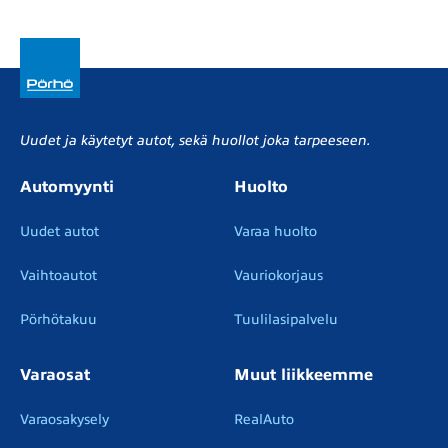
Uudet ja käytetyt autot, sekä huollot joka tarpeeseen.
Automyynti
Huolto
Uudet autot
Varaa huolto
Vaihtoautot
Vauriokorjaus
Pörhötakuu
Tuulilasipalvelu
Varaosat
Muut liikkeemme
Varaosakysely
RealAuto