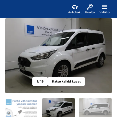
Autohaku
Huolto
Valikko
1
/ 16
Katso kaikki kuvat