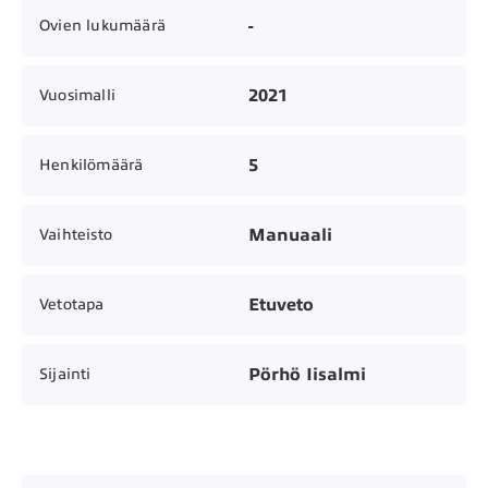
-
Ovien lukumäärä
2021
Vuosimalli
5
Henkilömäärä
Manuaali
Vaihteisto
Etuveto
Vetotapa
Pörhö Iisalmi
Sijainti