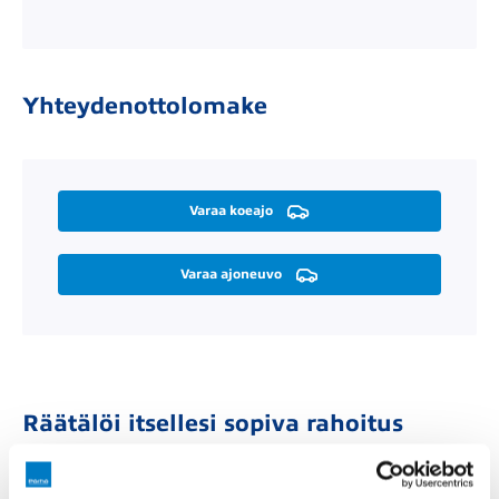
Yhteydenottolomake
Varaa koeajo
Varaa ajoneuvo
Räätälöi itsellesi sopiva rahoitus
Rahoitusaika (kk)