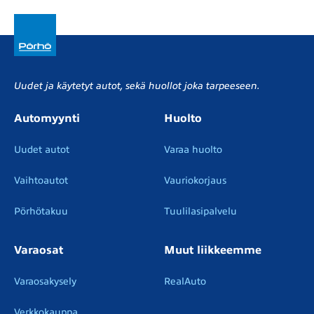
Uudet ja käytetyt autot, sekä huollot joka tarpeeseen.
Automyynti
Huolto
Uudet autot
Varaa huolto
Vaihtoautot
Vauriokorjaus
Pörhötakuu
Tuulilasipalvelu
Varaosat
Muut liikkeemme
Varaosakysely
RealAuto
Verkkokauppa