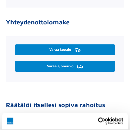
Yhteydenottolomake
Varaa koeajo
Varaa ajoneuvo
Räätälöi itsellesi sopiva rahoitus
Rahoitusaika (kk)