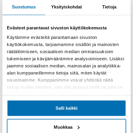
Suostumus
Yksityiskohdat
Tietoja
Evästeet parantavat sivuston käyttökokemusta
Käytämme evästeitä parantamaan sivuston
Käsiraha tai vaihtoauto (€)
käyttökokemusta, tarjoamamme sisällön ja mainosten
räätälöimiseen, sosiaalisen median ominaisuuksien
tukemiseen ja kävijämäärämme analysoimiseen. Lisäksi
jaamme sosiaalisen median, mainosalan ja analytiikka-
alan kumppaneillemme tietoja siitä, miten käytät
sivustoamme. Kumppanimme voivat yhdistää näitä
Suurempi viimeinen erä (€)
tietoja muihin tietoihin, joita olet antanut heille tai joita on
kerätty, kun olet käyttänyt heidän palvelujaan.
Salli kaikki
Muokkaa