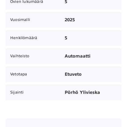
5
Ovien lukumäärä
2025
Vuosimalli
5
Henkilömäärä
Automaatti
Vaihteisto
Etuveto
Vetotapa
Pörhö Ylivieska
Sijainti