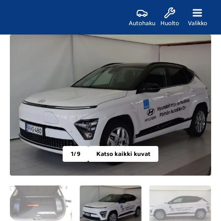
Autohaku
Huolto
Valikko
1
/ 9
Katso kaikki kuvat