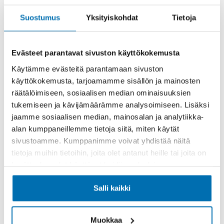
Rahoitusaika (kk)
Suostumus
Yksityiskohdat
Tietoja
Evästeet parantavat sivuston käyttökokemusta
Käytämme evästeitä parantamaan sivuston
Käsiraha tai vaihtoauto (€)
käyttökokemusta, tarjoamamme sisällön ja mainosten
räätälöimiseen, sosiaalisen median ominaisuuksien
tukemiseen ja kävijämäärämme analysoimiseen. Lisäksi
jaamme sosiaalisen median, mainosalan ja analytiikka-
alan kumppaneillemme tietoja siitä, miten käytät
sivustoamme. Kumppanimme voivat yhdistää näitä
Suurempi viimeinen erä (€)
tietoja muihin tietoihin, joita olet antanut heille tai joita on
kerätty, kun olet käyttänyt heidän palvelujaan.
Salli kaikki
Muokkaa