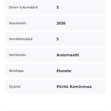
5
Ovien lukumäärä
2026
Vuosimalli
5
Henkilömäärä
Automaatti
Vaihteisto
Etuveto
Vetotapa
Pörhö Keminmaa
Sijainti