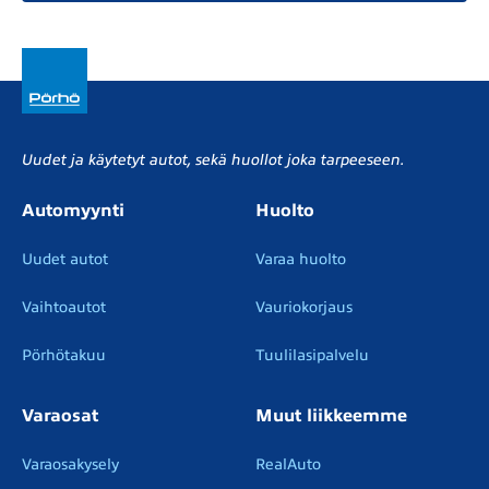
Uudet ja käytetyt autot, sekä huollot joka tarpeeseen.
Automyynti
Huolto
Uudet autot
Varaa huolto
Vaihtoautot
Vauriokorjaus
Pörhötakuu
Tuulilasipalvelu
Varaosat
Muut liikkeemme
Varaosakysely
RealAuto