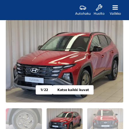
Autohaku
Huolto
Valikko
1
/ 22
Katso kaikki kuvat