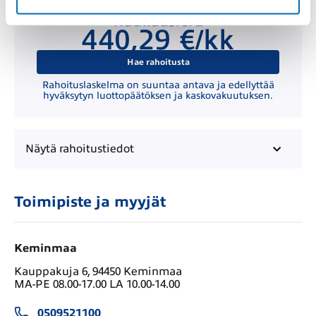
Kuukausierä
440,29 €/kk
Hae rahoitusta
Rahoituslaskelma on suuntaa antava ja edellyttää
hyväksytyn luottopäätöksen ja kaskovakuutuksen.
Näytä
rahoitustiedot
Toimipiste ja myyjät
Keminmaa
Kauppakuja 6, 94450 Keminmaa
MA-PE 08.00-17.00 LA 10.00-14.00
0509521100