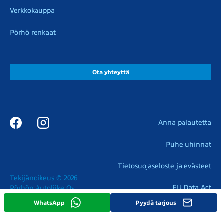
Verkkokauppa
Pörhö renkaat
Ota yhteyttä
Anna palautetta
Puheluhinnat
Tietosuojaseloste ja evästeet
Tekijänoikeus © 2026

EU Data Act
Pörhön Autoliike Oy
WhatsApp
Pyydä tarjous