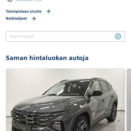
Toimipisteen sivulle
Reittiohjeet
Näytä myyjät
Saman hintaluokan autoja