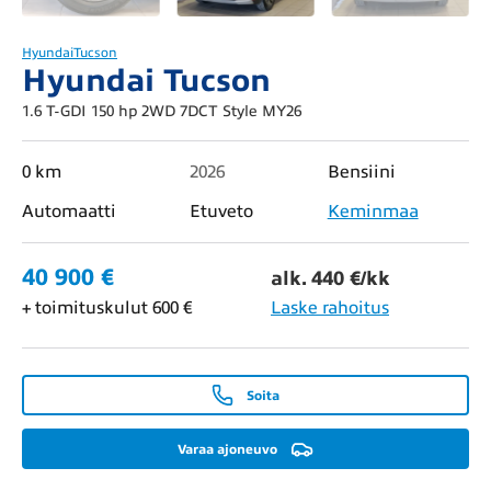
Hyundai
Tucson
Hyundai Tucson
1.6 T-GDI 150 hp 2WD 7DCT Style MY26
0 km
2026
Bensiini
Automaatti
Etuveto
Keminmaa
40 900 €
alk. 440 €/kk
+ toimituskulut 600 €
Laske rahoitus
Soita
Varaa ajoneuvo