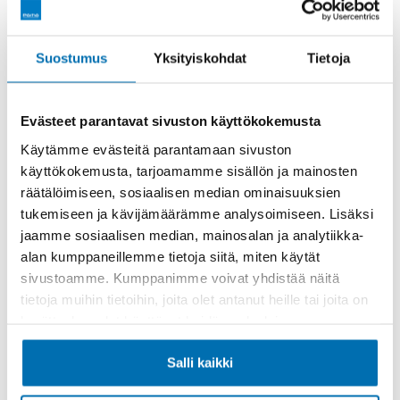
Rahoitusaika (kk)
Suostumus
Yksityiskohdat
Tietoja
Evästeet parantavat sivuston käyttökokemusta
Käytämme evästeitä parantamaan sivuston
käyttökokemusta, tarjoamamme sisällön ja mainosten
Käsiraha tai vaihtoauto (€)
räätälöimiseen, sosiaalisen median ominaisuuksien
tukemiseen ja kävijämäärämme analysoimiseen. Lisäksi
jaamme sosiaalisen median, mainosalan ja analytiikka-
alan kumppaneillemme tietoja siitä, miten käytät
sivustoamme. Kumppanimme voivat yhdistää näitä
tietoja muihin tietoihin, joita olet antanut heille tai joita on
kerätty, kun olet käyttänyt heidän palvelujaan.
Suurempi viimeinen erä (€)
Salli kaikki