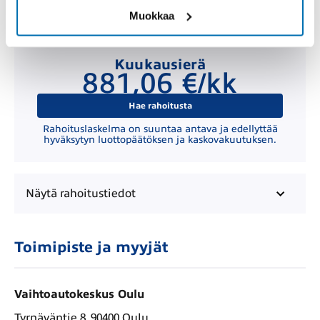
Muokkaa
Kuukausierä
881,06 €/kk
Hae rahoitusta
Rahoituslaskelma on suuntaa antava ja edellyttää
hyväksytyn luottopäätöksen ja kaskovakuutuksen.
Näytä
rahoitustiedot
Toimipiste ja myyjät
Vaihtoautokeskus Oulu
Tyrnäväntie 8, 90400 Oulu