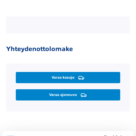
Yhteydenottolomake
Varaa koeajo
Varaa ajoneuvo
Räätälöi itsellesi sopiva rahoitus