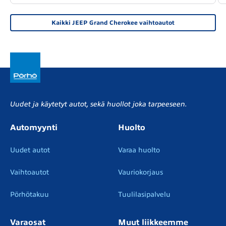
Kaikki JEEP Grand Cherokee vaihtoautot
Uudet ja käytetyt autot, sekä huollot joka tarpeeseen.
Automyynti
Huolto
Uudet autot
Varaa huolto
Vaihtoautot
Vauriokorjaus
Pörhötakuu
Tuulilasipalvelu
Varaosat
Muut liikkeemme