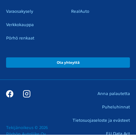
Varaosakysely
RealAuto
Verkkokauppa
Pörhö renkaat
Ota yhteyttä
Anna palautetta
Puheluhinnat
Tietosuojaseloste ja evästeet
Tekijänoikeus © 2026

EU Data Act
Pörhön Autoliike Oy