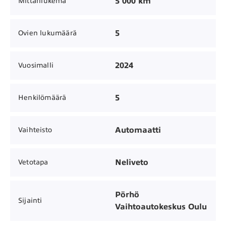
5 000 km
Mittarilukema
5
Ovien lukumäärä
2024
Vuosimalli
5
Henkilömäärä
Automaatti
Vaihteisto
Neliveto
Vetotapa
Pörhö
Sijainti
Vaihtoautokeskus Oulu