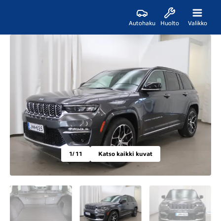
Autohaku
Huolto
Valikko
1
/ 11
Katso kaikki kuvat