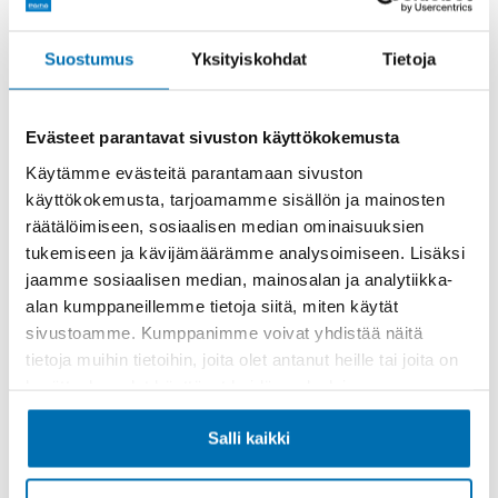
Rahoitusaika (kk)
Suostumus
Yksityiskohdat
Tietoja
Evästeet parantavat sivuston käyttökokemusta
Käytämme evästeitä parantamaan sivuston
käyttökokemusta, tarjoamamme sisällön ja mainosten
Käsiraha tai vaihtoauto (€)
räätälöimiseen, sosiaalisen median ominaisuuksien
tukemiseen ja kävijämäärämme analysoimiseen. Lisäksi
jaamme sosiaalisen median, mainosalan ja analytiikka-
alan kumppaneillemme tietoja siitä, miten käytät
sivustoamme. Kumppanimme voivat yhdistää näitä
tietoja muihin tietoihin, joita olet antanut heille tai joita on
Suurempi viimeinen erä (€)
kerätty, kun olet käyttänyt heidän palvelujaan.
Salli kaikki