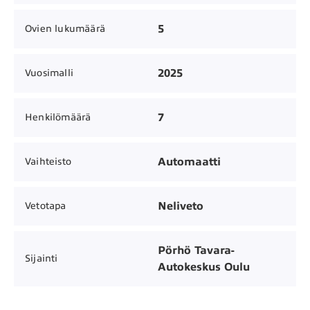
5
Ovien lukumäärä
2025
Vuosimalli
7
Henkilömäärä
Automaatti
Vaihteisto
Neliveto
Vetotapa
Pörhö Tavara-
Sijainti
Autokeskus Oulu