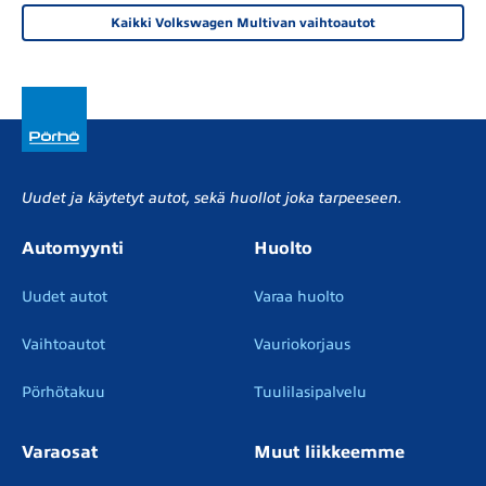
Kaikki Volkswagen Multivan vaihtoautot
Uudet ja käytetyt autot, sekä huollot joka tarpeeseen.
Automyynti
Huolto
Uudet autot
Varaa huolto
Vaihtoautot
Vauriokorjaus
Pörhötakuu
Tuulilasipalvelu
Varaosat
Muut liikkeemme