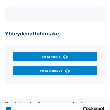
Yhteydenottolomake
Varaa koeajo
Varaa ajoneuvo
Räätälöi itsellesi sopiva rahoitus