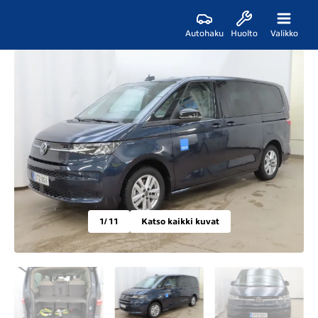
Autohaku
Huolto
Valikko
1
/ 11
Katso kaikki kuvat