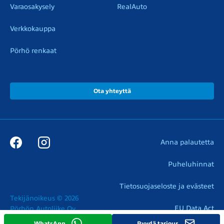
Varaosakysely
RealAuto
Verkkokauppa
Pörhö renkaat
Ota yhteyttä
Anna palautetta
Puheluhinnat
Tietosuojaseloste ja evästeet
Tekijänoikeus © 2026

EU Data Act
Pörhön Autoliike Oy
WhatsApp
Pyydä tarjous