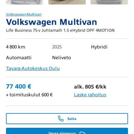
Volkswagen
Multivan
Volkswagen Multivan
Life Business 75-v Juhlamalli 1.5 eHybrid OPF 4MOTION
4 800 km
2025
Hybridi
Automaatti
Neliveto
Tavara-Autokeskus Oulu
77 400 €
alk. 805 €/kk
+ toimituskulut 600 €
Laske rahoitus
Soita
Varaa ajoneuvo