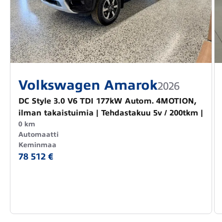
Volkswagen Amarok
2026
DC Style 3.0 V6 TDI 177kW Autom. 4MOTION,
ilman takaistuimia | Tehdastakuu 5v / 200tkm |
0 km
Automaatti
Keminmaa
78 512 €