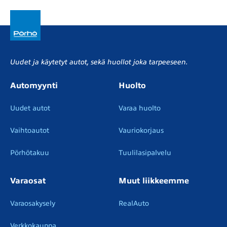
Uudet ja käytetyt autot, sekä huollot joka tarpeeseen.
Automyynti
Huolto
Uudet autot
Varaa huolto
Vaihtoautot
Vauriokorjaus
Pörhötakuu
Tuulilasipalvelu
Varaosat
Muut liikkeemme
Varaosakysely
RealAuto
Verkkokauppa