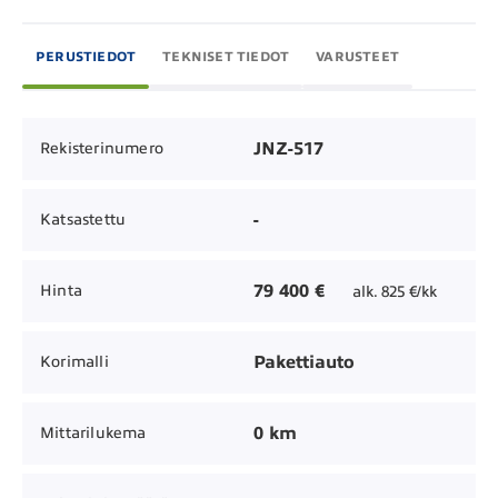
PERUSTIEDOT
TEKNISET TIEDOT
VARUSTEET
JNZ-517
Rekisterinumero
-
Katsastettu
79 400 €
Hinta
alk. 825 €/kk
Pakettiauto
Korimalli
0 km
Mittarilukema