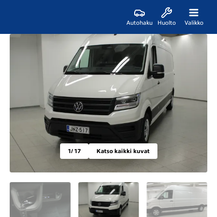
Autohaku
Huolto
Valikko
1
/ 17
Katso kaikki kuvat