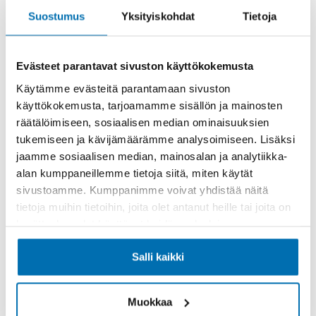
Suostumus
Yksityiskohdat
Tietoja
Evästeet parantavat sivuston käyttökokemusta
Käytämme evästeitä parantamaan sivuston
Käsiraha tai vaihtoauto (€)
käyttökokemusta, tarjoamamme sisällön ja mainosten
räätälöimiseen, sosiaalisen median ominaisuuksien
tukemiseen ja kävijämäärämme analysoimiseen. Lisäksi
jaamme sosiaalisen median, mainosalan ja analytiikka-
alan kumppaneillemme tietoja siitä, miten käytät
sivustoamme. Kumppanimme voivat yhdistää näitä
Suurempi viimeinen erä (€)
tietoja muihin tietoihin, joita olet antanut heille tai joita on
kerätty, kun olet käyttänyt heidän palvelujaan.
Salli kaikki
Muokkaa