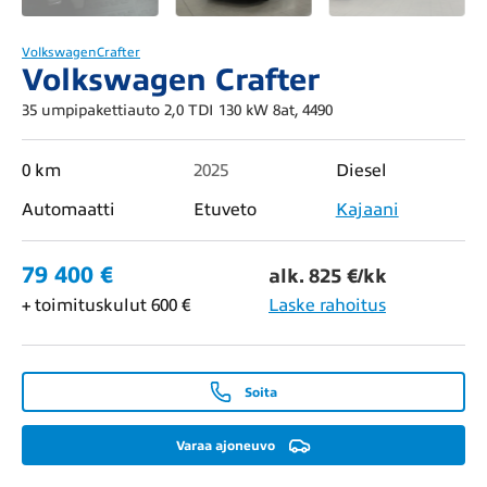
Volkswagen
Crafter
Volkswagen Crafter
35 umpipakettiauto 2,0 TDI 130 kW 8at, 4490
0 km
2025
Diesel
Automaatti
Etuveto
Kajaani
79 400 €
alk. 825 €/kk
+ toimituskulut 600 €
Laske rahoitus
Soita
Varaa ajoneuvo