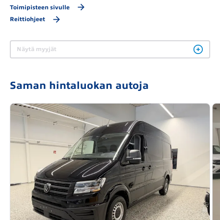
Toimipisteen sivulle
Reittiohjeet
Näytä myyjät
Saman hintaluokan autoja