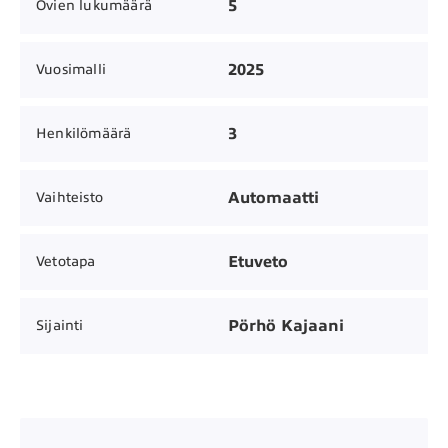
5
Ovien lukumäärä
2025
Vuosimalli
3
Henkilömäärä
Automaatti
Vaihteisto
Etuveto
Vetotapa
Pörhö Kajaani
Sijainti