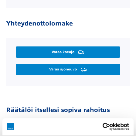
Yhteydenottolomake
Varaa koeajo
Varaa ajoneuvo
Räätälöi itsellesi sopiva rahoitus
Rahoitusaika (kk)