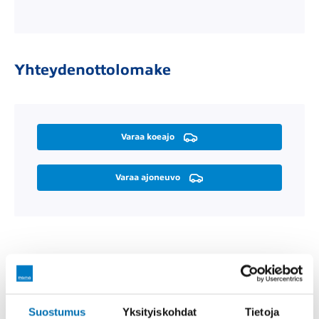
Yhteydenottolomake
Varaa koeajo
Varaa ajoneuvo
Räätälöi itsellesi sopiva rahoitus
Suostumus
Yksityiskohdat
Tietoja