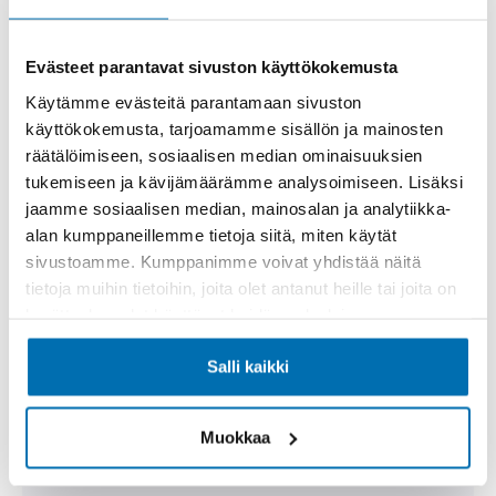
Rahoitusaika (kk)
Evästeet parantavat sivuston käyttökokemusta
Käytämme evästeitä parantamaan sivuston
käyttökokemusta, tarjoamamme sisällön ja mainosten
räätälöimiseen, sosiaalisen median ominaisuuksien
Käsiraha tai vaihtoauto (€)
tukemiseen ja kävijämäärämme analysoimiseen. Lisäksi
jaamme sosiaalisen median, mainosalan ja analytiikka-
alan kumppaneillemme tietoja siitä, miten käytät
sivustoamme. Kumppanimme voivat yhdistää näitä
tietoja muihin tietoihin, joita olet antanut heille tai joita on
kerätty, kun olet käyttänyt heidän palvelujaan.
Suurempi viimeinen erä (€)
Salli kaikki
Muokkaa