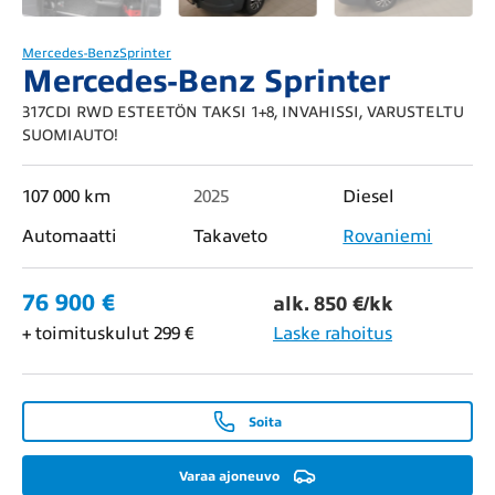
Mercedes-Benz
Sprinter
Mercedes-Benz Sprinter
317CDI RWD ESTEETÖN TAKSI 1+8, INVAHISSI, VARUSTELTU
SUOMIAUTO!
107 000 km
2025
Diesel
Automaatti
Takaveto
Rovaniemi
76 900 €
alk. 850 €/kk
+ toimituskulut 299 €
Laske rahoitus
Soita
Varaa ajoneuvo