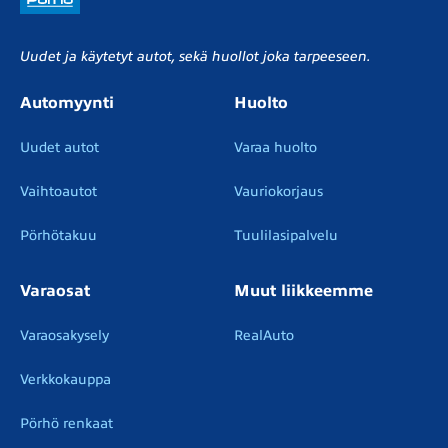
Uudet ja käytetyt autot, sekä huollot joka tarpeeseen.
Automyynti
Huolto
Uudet autot
Varaa huolto
Vaihtoautot
Vauriokorjaus
Pörhötakuu
Tuulilasipalvelu
Varaosat
Muut liikkeemme
Varaosakysely
RealAuto
Verkkokauppa
Pörhö renkaat