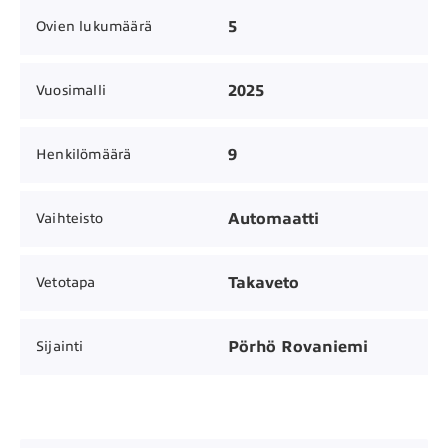
5
Ovien lukumäärä
2025
Vuosimalli
9
Henkilömäärä
Automaatti
Vaihteisto
Takaveto
Vetotapa
Pörhö Rovaniemi
Sijainti