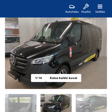
Autohaku
Huolto
Valikko
1
/ 14
Katso kaikki kuvat