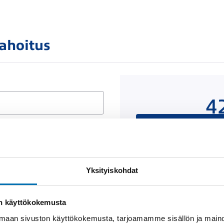
rahoitus
4
Rahoituslaskelma on
luottop
Yksityiskohdat
Näytä
rahoitustiedot
on käyttökokemusta
aan sivuston käyttökokemusta, tarjoamamme sisällön ja maino