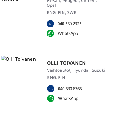
Nissan, Peugeot, Citroën,
Opel
ENG, FIN, SWE
040 350 2323
WhatsApp
OLLI TOIVANEN
Vaihtoautot, Hyundai, Suzuki
ENG, FIN
040 630 8766
WhatsApp