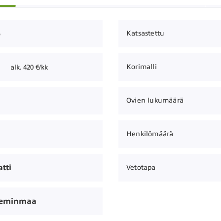
5
Katsastettu
Korimalli
alk. 420 €/kk
Ovien lukumäärä
Henkilömäärä
tti
Vetotapa
Keminmaa