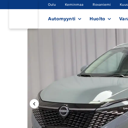
Oulu
Keminmaa
Rovaniemi
Kuu
Automyynti
Huolto
Var