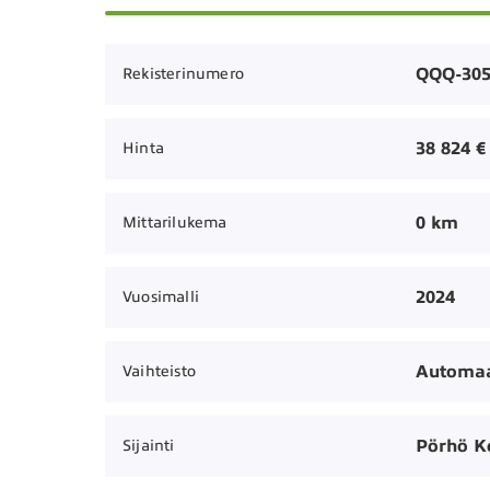
QQQ-30
Rekisterinumero
38 824 €
Hinta
0 km
Mittarilukema
2024
Vuosimalli
Automaa
Vaihteisto
Pörhö 
Sijainti