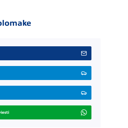
olomake
iesti