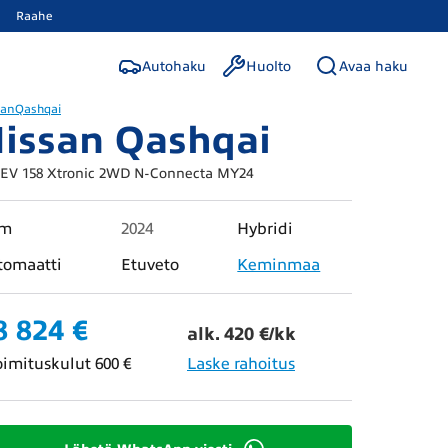
Raahe
Autohaku
Huolto
Avaa haku
san
Qashqai
issan Qashqai
V 158 Xtronic 2WD N-Connecta MY24
km
2024
Hybridi
tomaatti
Etuveto
Keminmaa
8 824 €
alk. 420 €/kk
oimituskulut 600 €
Laske rahoitus