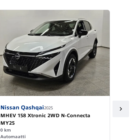
Nissan Qashqai
Nissa
2025
MHEV 158 Xtronic 2WD N-Connecta
MHEV 1
MY25
malli 
0 km
toimit
Automaatti
0 km