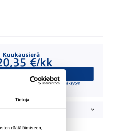
Kuukausierä
20,35 €/kk
Hae rahoitusta
 suuntaa antava ja edellyttää hyväksytyn
äätöksen ja kaskovakuutuksen.
Tietoja
sten räätälöimiseen,