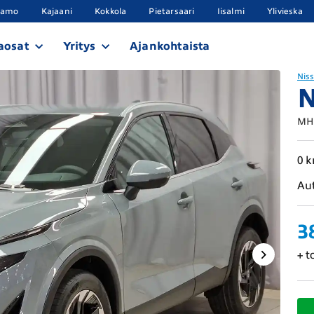
samo
Kajaani
Kokkola
Pietarsaari
Iisalmi
Ylivieska
aosat
Yritys
Ajankohtaista
Nis
N
MHE
0 
Au
3
+ t