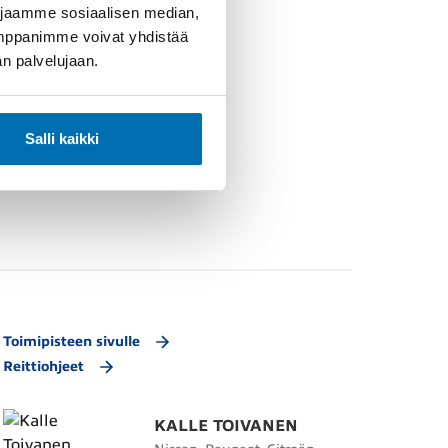
 jaamme sosiaalisen median,
umppanimme voivat yhdistää
dän palvelujaan.
Salli kaikki
Toimipisteen sivulle
Reittiohjeet
KALLE TOIVANEN