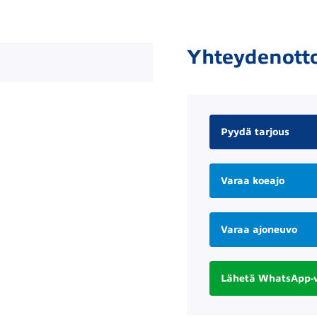
Yhteydenott
Pyydä tarjous
Varaa koeajo
Varaa ajoneuvo
Lähetä WhatsApp-v