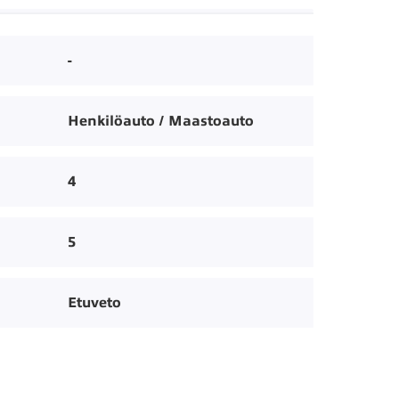
-
Henkilöauto / Maastoauto
4
5
Etuveto