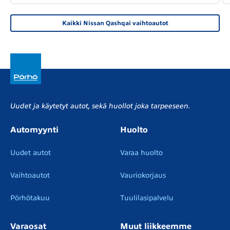
Kaikki Nissan Qashqai vaihtoautot
Uudet ja käytetyt autot, sekä huollot joka tarpeeseen.
Automyynti
Huolto
Uudet autot
Varaa huolto
Vaihtoautot
Vauriokorjaus
Pörhötakuu
Tuulilasipalvelu
Varaosat
Muut liikkeemme