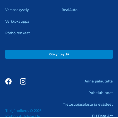
Varaosakysely
RealAuto
Verkkokauppa
Pörhö renkaat
Ota yhteyttä
Anna palautetta
Puheluhinnat
Tietosuojaseloste ja evästeet
Tekijänoikeus © 2026

EU Data Act
Pörhön Autoliike Oy