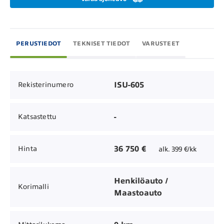
PERUSTIEDOT
TEKNISET TIEDOT
VARUSTEET
ISU-605
Rekisterinumero
-
Katsastettu
36 750 €
Hinta
alk. 399 €/kk
Henkilöauto /
Korimalli
Maastoauto