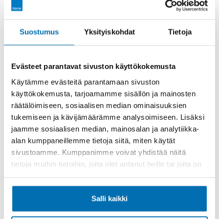
Rahoitusaika (kk)
Suostumus
Yksityiskohdat
Tietoja
Evästeet parantavat sivuston käyttökokemusta
Käytämme evästeitä parantamaan sivuston
käyttökokemusta, tarjoamamme sisällön ja mainosten
Käsiraha tai vaihtoauto (€)
räätälöimiseen, sosiaalisen median ominaisuuksien
tukemiseen ja kävijämäärämme analysoimiseen. Lisäksi
jaamme sosiaalisen median, mainosalan ja analytiikka-
alan kumppaneillemme tietoja siitä, miten käytät
sivustoamme. Kumppanimme voivat yhdistää näitä
tietoja muihin tietoihin, joita olet antanut heille tai joita on
kerätty, kun olet käyttänyt heidän palvelujaan.
Suurempi viimeinen erä (€)
Salli kaikki