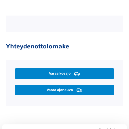
Yhteydenottolomake
Varaa koeajo
Varaa ajoneuvo
Räätälöi itsellesi sopiva rahoitus