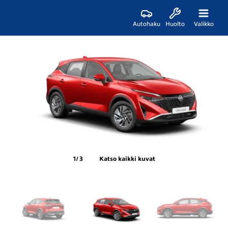
Autohaku
Huolto
Valikko
1
/ 3
Katso kaikki kuvat