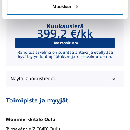
Muokkaa
Kuukausierä
399,2 €/kk
Hae rahoitusta
Rahoituslaskelma on suuntaa antava ja edellyttää
hyväksytyn luottopäätöksen ja kaskovakuutuksen.
Näytä
rahoitustiedot
Toimipiste ja myyjät
Monimerkkitalo Oulu
Tyrnäväntie 7, 90400 Oulu