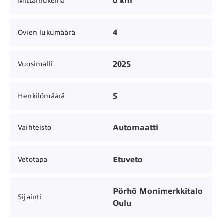
0 km
Mittarilukema
4
Ovien lukumäärä
2025
Vuosimalli
5
Henkilömäärä
Automaatti
Vaihteisto
Etuveto
Vetotapa
Pörhö Monimerkkitalo
Sijainti
Oulu