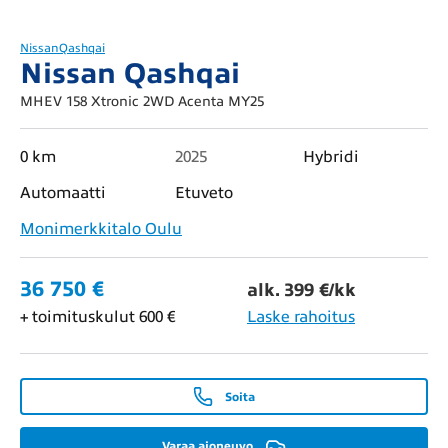
Nissan
Qashqai
Nissan Qashqai
MHEV 158 Xtronic 2WD Acenta MY25
0 km
2025
Hybridi
Automaatti
Etuveto
Monimerkkitalo Oulu
36 750 €
alk. 399 €/kk
+ toimituskulut 600 €
Laske rahoitus
Soita
Varaa ajoneuvo