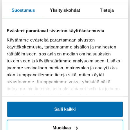
Rahoitusaika (kk)
Suostumus
Yksityiskohdat
Tietoja
Evästeet parantavat sivuston käyttökokemusta
Käytämme evästeitä parantamaan sivuston
Käsiraha tai vaihtoauto (€)
käyttökokemusta, tarjoamamme sisällön ja mainosten
räätälöimiseen, sosiaalisen median ominaisuuksien
tukemiseen ja kävijämäärämme analysoimiseen. Lisäksi
jaamme sosiaalisen median, mainosalan ja analytiikka-
alan kumppaneillemme tietoja siitä, miten käytät
sivustoamme. Kumppanimme voivat yhdistää näitä
Suurempi viimeinen erä (€)
tietoja muihin tietoihin, joita olet antanut heille tai joita on
kerätty, kun olet käyttänyt heidän palvelujaan.
Salli kaikki
Muokkaa