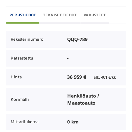
PERUSTIEDOT
TEKNISET TIEDOT
VARUSTEET
QQQ-789
Rekisterinumero
-
Katsastettu
36 959 €
Hinta
alk. 401 €/kk
Henkilöauto /
Korimalli
Maastoauto
0 km
Mittarilukema