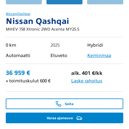
Nissan
Qashqai
Nissan Qashqai
MHEV 158 Xtronic 2WD Acenta MY25.5
0 km
2025
Hybridi
Automaatti
Etuveto
Keminmaa
36 959 €
alk. 401 €/kk
+ toimituskulut 600 €
Laske rahoitus
Soita
Varaa ajoneuvo