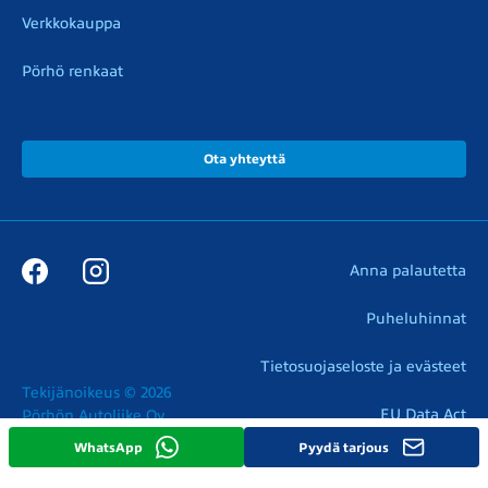
Verkkokauppa
Pörhö renkaat
Ota yhteyttä
Anna palautetta
Puheluhinnat
Tietosuojaseloste ja evästeet
Tekijänoikeus © 2026

EU Data Act
Pörhön Autoliike Oy
WhatsApp
Pyydä tarjous