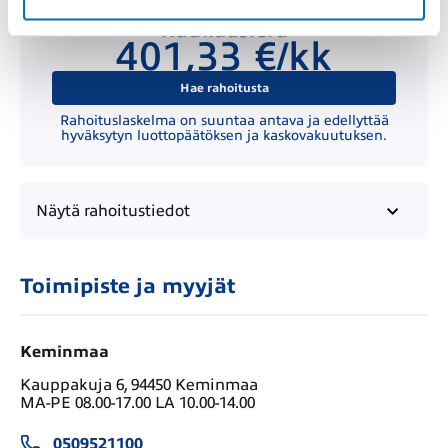
Kuukausierä
401,33 €/kk
Hae rahoitusta
Rahoituslaskelma on suuntaa antava ja edellyttää
hyväksytyn luottopäätöksen ja kaskovakuutuksen.
Näytä
rahoitustiedot
Toimipiste ja myyjät
Keminmaa
Kauppakuja 6, 94450 Keminmaa
MA-PE 08.00-17.00 LA 10.00-14.00
0509521100