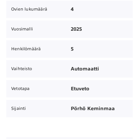
4
Ovien lukumäärä
2025
Vuosimalli
5
Henkilömäärä
Automaatti
Vaihteisto
Etuveto
Vetotapa
Pörhö Keminmaa
Sijainti