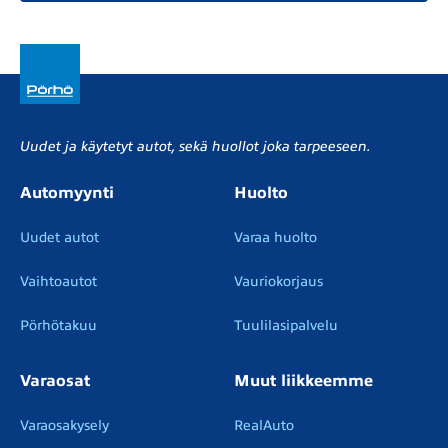
Uudet ja käytetyt autot, sekä huollot joka tarpeeseen.
Automyynti
Huolto
Uudet autot
Varaa huolto
Vaihtoautot
Vauriokorjaus
Pörhötakuu
Tuulilasipalvelu
Varaosat
Muut liikkeemme
Varaosakysely
RealAuto