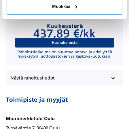
Muokkaa
Kuukausierä
437,89 €/kk
Hae rahoitusta
Rahoituslaskelma on suuntaa antava ja edellyttää
hyväksytyn luottopäätöksen ja kaskovakuutuksen.
Näytä
rahoitustiedot
Toimipiste ja myyjät
Monimerkkitalo Oulu
Tyrnäväntie 7, 90400 Oulu