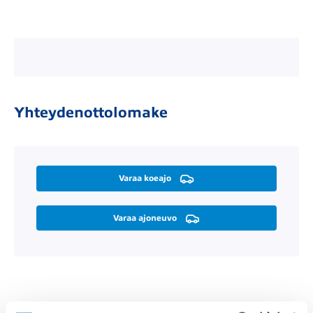
Yhteydenottolomake
Varaa koeajo
Varaa ajoneuvo
Räätälöi itsellesi sopiva rahoitus