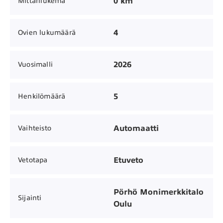
0 km
Mittarilukema
4
Ovien lukumäärä
2026
Vuosimalli
5
Henkilömäärä
Automaatti
Vaihteisto
Etuveto
Vetotapa
Pörhö Monimerkkitalo
Sijainti
Oulu