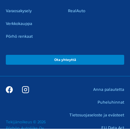
Varaosakysely
RealAuto
Verkkokauppa
Pörhö renkaat
Ota yhteyttä
Anna palautetta
Puheluhinnat
Tietosuojaseloste ja evästeet
Tekijänoikeus © 2026

EU Data Act
Pörhön Autoliike Oy