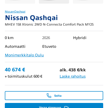
Nissan
Qashqai
Nissan Qashqai
MHEV 158 Xtronic 2WD N-Connecta Comfort Pack MY25
0 km
2026
Hybridi
Automaatti
Etuveto
Monimerkkitalo Oulu
40 674 €
alk. 438 €/kk
+ toimituskulut 600 €
Laske rahoitus
Soita
Varaa ajoneuvo