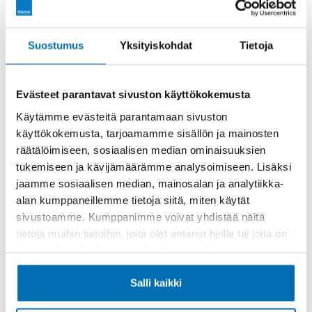
Rahoitusaika (kk)
Suostumus
Yksityiskohdat
Tietoja
Evästeet parantavat sivuston käyttökokemusta
Käytämme evästeitä parantamaan sivuston
käyttökokemusta, tarjoamamme sisällön ja mainosten
Käsiraha tai vaihtoauto (€)
räätälöimiseen, sosiaalisen median ominaisuuksien
tukemiseen ja kävijämäärämme analysoimiseen. Lisäksi
jaamme sosiaalisen median, mainosalan ja analytiikka-
alan kumppaneillemme tietoja siitä, miten käytät
sivustoamme. Kumppanimme voivat yhdistää näitä
tietoja muihin tietoihin, joita olet antanut heille tai joita on
kerätty, kun olet käyttänyt heidän palvelujaan.
Suurempi viimeinen erä (€)
Salli kaikki