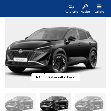
Autohaku
Huolto
Valikko
1
/ 1
Katso kaikki kuvat