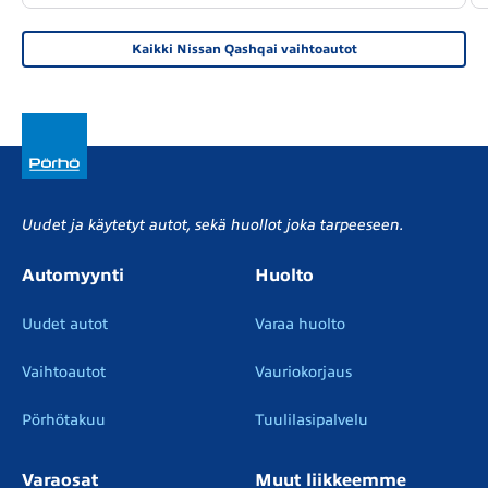
Kaikki Nissan Qashqai vaihtoautot
Uudet ja käytetyt autot, sekä huollot joka tarpeeseen.
Automyynti
Huolto
Uudet autot
Varaa huolto
Vaihtoautot
Vauriokorjaus
Pörhötakuu
Tuulilasipalvelu
Varaosat
Muut liikkeemme