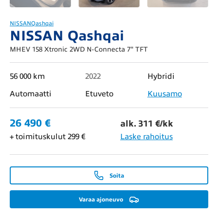
NISSAN
Qashqai
NISSAN Qashqai
MHEV 158 Xtronic 2WD N-Connecta 7" TFT
56 000 km
2022
Hybridi
Automaatti
Etuveto
Kuusamo
26 490 €
alk. 311 €/kk
+ toimituskulut 299 €
Laske rahoitus
Soita
Varaa ajoneuvo