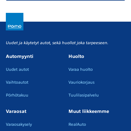
Uudet ja käytetyt autot, sekä huollot joka tarpeeseen.
Automyynti
Huolto
Uudet autot
Varaa huolto
Vaihtoautot
Vauriokorjaus
Pörhötakuu
Tuulilasipalvelu
Varaosat
Muut liikkeemme
Varaosakysely
RealAuto