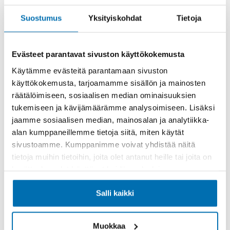
Rahoitusaika (kk)
Suostumus
Yksityiskohdat
Tietoja
Evästeet parantavat sivuston käyttökokemusta
Käytämme evästeitä parantamaan sivuston
Käsiraha tai vaihtoauto (€)
käyttökokemusta, tarjoamamme sisällön ja mainosten
räätälöimiseen, sosiaalisen median ominaisuuksien
tukemiseen ja kävijämäärämme analysoimiseen. Lisäksi
jaamme sosiaalisen median, mainosalan ja analytiikka-
alan kumppaneillemme tietoja siitä, miten käytät
sivustoamme. Kumppanimme voivat yhdistää näitä
Suurempi viimeinen erä (€)
tietoja muihin tietoihin, joita olet antanut heille tai joita on
kerätty, kun olet käyttänyt heidän palvelujaan.
Salli kaikki
Muokkaa