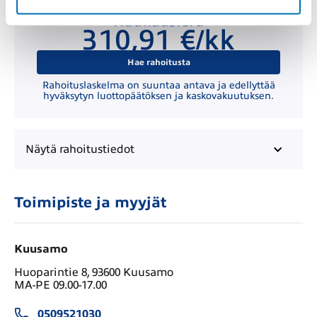
Kuukausierä
310,91 €/kk
Hae rahoitusta
Rahoituslaskelma on suuntaa antava ja edellyttää
hyväksytyn luottopäätöksen ja kaskovakuutuksen.
Näytä
rahoitustiedot
Toimipiste ja myyjät
Kuusamo
Huoparintie 8, 93600 Kuusamo
MA-PE 09.00-17.00
0509521030