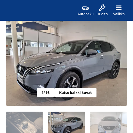
Autohaku
Huolto
Valikko
1
/ 16
Katso kaikki kuvat