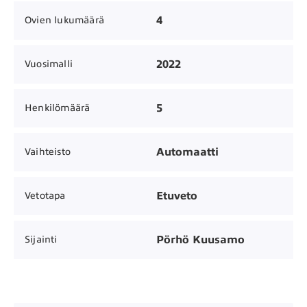
4
Ovien lukumäärä
2022
Vuosimalli
5
Henkilömäärä
Automaatti
Vaihteisto
Etuveto
Vetotapa
Pörhö Kuusamo
Sijainti