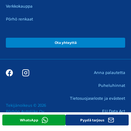
Verkkokauppa
Pörhö renkaat
Ota yhteyttä
Anna palautetta
Puheluhinnat
Tietosuojaseloste ja evästeet
Tekijänoikeus © 2026

EU Data Act
Pörhön Autoliike Oy
WhatsApp
Pyydä tarjous