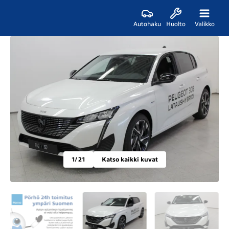
Autohaku
Huolto
Valikko
1
/ 21
Katso kaikki kuvat