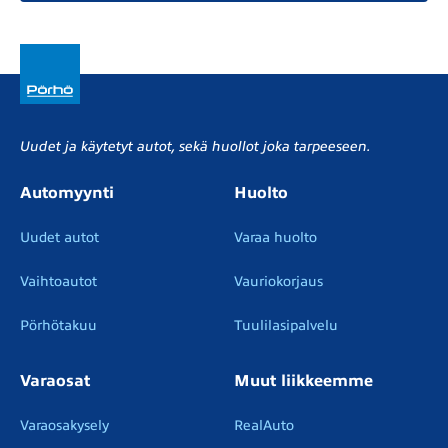
Uudet ja käytetyt autot, sekä huollot joka tarpeeseen.
Automyynti
Huolto
Uudet autot
Varaa huolto
Vaihtoautot
Vauriokorjaus
Pörhötakuu
Tuulilasipalvelu
Varaosat
Muut liikkeemme
Varaosakysely
RealAuto