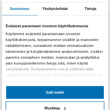
Rahoitusaika (kk)
Suostumus
Yksityiskohdat
Tietoja
Evästeet parantavat sivuston käyttökokemusta
Käytämme evästeitä parantamaan sivuston
Käsiraha tai vaihtoauto (€)
käyttökokemusta, tarjoamamme sisällön ja mainosten
räätälöimiseen, sosiaalisen median ominaisuuksien
tukemiseen ja kävijämäärämme analysoimiseen. Lisäksi
jaamme sosiaalisen median, mainosalan ja analytiikka-
alan kumppaneillemme tietoja siitä, miten käytät
sivustoamme. Kumppanimme voivat yhdistää näitä
Suurempi viimeinen erä (€)
tietoja muihin tietoihin, joita olet antanut heille tai joita on
kerätty, kun olet käyttänyt heidän palvelujaan.
Salli kaikki
Muokkaa