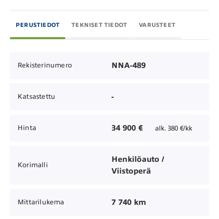
PERUSTIEDOT
TEKNISET TIEDOT
VARUSTEET
NNA-489
Rekisterinumero
-
Katsastettu
34 900 €
Hinta
alk. 380 €/kk
Henkilöauto /
Korimalli
Viistoperä
7 740 km
Mittarilukema