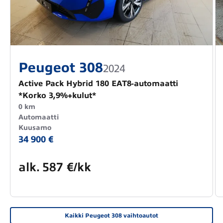
Peugeot 308
2024
Active Pack Hybrid 180 EAT8-automaatti
*Korko 3,9%+kulut*
0 km
Automaatti
Kuusamo
34 900 €
alk.
587 €/kk
Kaikki Peugeot 308 vaihtoautot