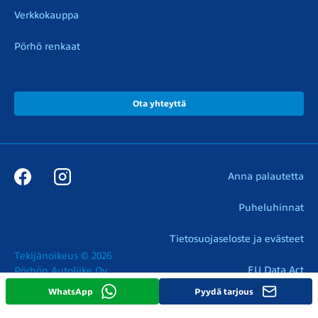
Verkkokauppa
Pörhö renkaat
Ota yhteyttä
Anna palautetta
Puheluhinnat
Tietosuojaseloste ja evästeet
Tekijänoikeus © 2026

EU Data Act
Pörhön Autoliike Oy
WhatsApp
Pyydä tarjous