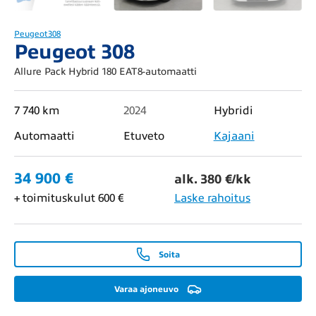
Peugeot
308
Peugeot 308
Allure Pack Hybrid 180 EAT8-automaatti
7 740 km
2024
Hybridi
Automaatti
Etuveto
Kajaani
34 900 €
alk. 380 €/kk
+ toimituskulut 600 €
Laske rahoitus
Soita
Varaa ajoneuvo