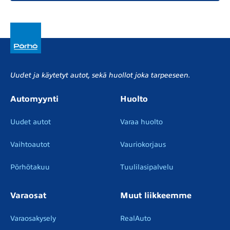
Uudet ja käytetyt autot, sekä huollot joka tarpeeseen.
Automyynti
Huolto
Uudet autot
Varaa huolto
Vaihtoautot
Vauriokorjaus
Pörhötakuu
Tuulilasipalvelu
Varaosat
Muut liikkeemme
Varaosakysely
RealAuto