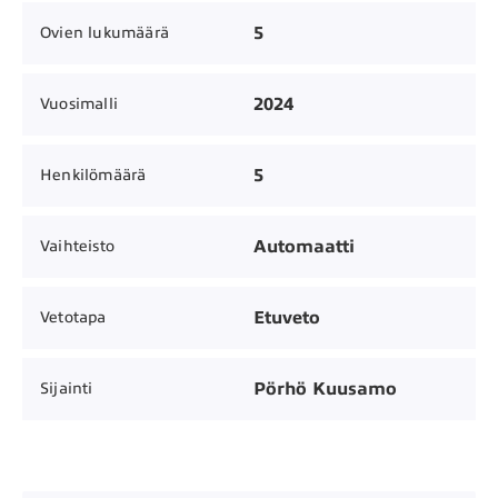
5
Ovien lukumäärä
2024
Vuosimalli
5
Henkilömäärä
Automaatti
Vaihteisto
Etuveto
Vetotapa
Pörhö Kuusamo
Sijainti