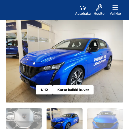
Autohaku
Huolto
Valikko
1
/ 12
Katso kaikki kuvat