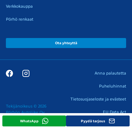
Verkkokauppa
Pörhö renkaat
Ota yhteyttä
Anna palautetta
Puheluhinnat
Tietosuojaseloste ja evästeet
Tekijänoikeus © 2026

EU Data Act
Pörhön Autoliike Oy
WhatsApp
Pyydä tarjous