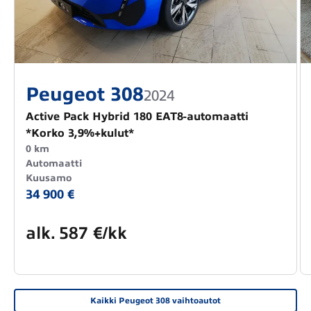
Peugeot 308
2024
Active Pack Hybrid 180 EAT8-automaatti
*Korko 3,9%+kulut*
0 km
Automaatti
Kuusamo
34 900 €
alk.
587 €/kk
Kaikki Peugeot 308 vaihtoautot