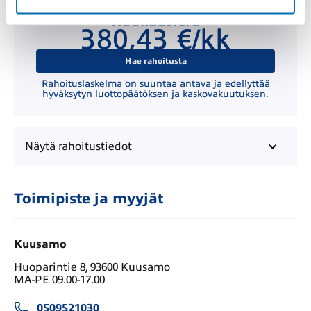
Kuukausierä
380,43 €/kk
Hae rahoitusta
Rahoituslaskelma on suuntaa antava ja edellyttää
hyväksytyn luottopäätöksen ja kaskovakuutuksen.
Näytä
rahoitustiedot
Toimipiste ja myyjät
Kuusamo
Huoparintie 8, 93600 Kuusamo
MA-PE 09.00-17.00
0509521030