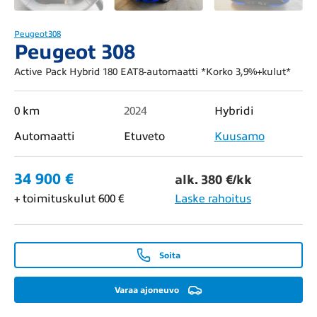
Peugeot
308
Peugeot 308
Active Pack Hybrid 180 EAT8-automaatti *Korko 3,9%+kulut*
0 km
2024
Hybridi
Automaatti
Etuveto
Kuusamo
34 900 €
alk. 380 €/kk
+ toimituskulut 600 €
Laske rahoitus
Soita
Varaa ajoneuvo