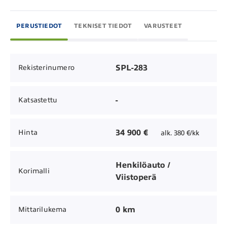
PERUSTIEDOT
TEKNISET TIEDOT
VARUSTEET
SPL-283
Rekisterinumero
-
Katsastettu
34 900 €
Hinta
alk. 380 €/kk
Henkilöauto /
Korimalli
Viistoperä
0 km
Mittarilukema