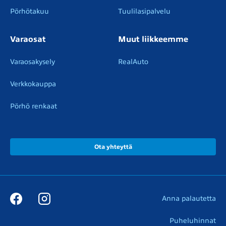
Pörhötakuu
Tuulilasipalvelu
Varaosat
Muut liikkeemme
Varaosakysely
RealAuto
Verkkokauppa
Pörhö renkaat
Ota yhteyttä
Anna palautetta
Puheluhinnat