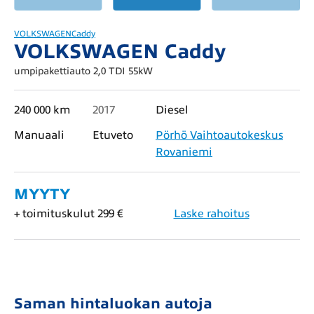
VOLKSWAGEN
Caddy
VOLKSWAGEN Caddy
umpipakettiauto 2,0 TDI 55kW
240 000 km
2017
Diesel
Manuaali
Etuveto
Pörhö Vaihtoautokeskus
Rovaniemi
MYYTY
+ toimituskulut 299 €
Laske rahoitus
Saman hintaluokan autoja