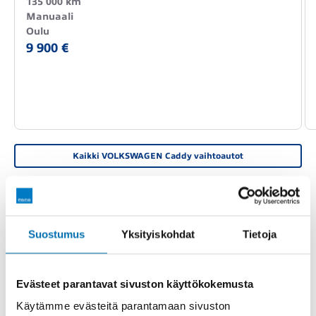
135 000 km
Manuaali
Oulu
9 900 €
Kaikki VOLKSWAGEN Caddy vaihtoautot
PERUSTIEDOT
TEKNISET TIEDOT
VARUSTEET
Suostumus
Yksityiskohdat
Tietoja
FOG-202
Rekisterinumero
Evästeet parantavat sivuston käyttökokemusta
Käytämme evästeitä parantamaan sivuston
24.10.2024
Katsastettu