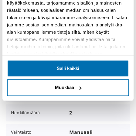
käyttökokemusta, tarjoamamme sisällön ja mainosten
räätälöimiseen, sosiaalisen median ominaisuuksien
MYYTY
Hinta
tukemiseen ja kävijämäärämme analysoimiseen. Lisäksi
jaamme sosiaalisen median, mainosalan ja analytiikka-
alan kumppaneillemme tietoja siitä, miten käytät
Pakettiauto
Korimalli
sivustoamme. Kumppanimme voivat yhdistää näitä
tietoja muihin tietoihin, joita olet antanut heille tai joita on
kerätty, kun olet käyttänyt heidän palvelujaan.
240 000 km
Mittarilukema
Salli kaikki
5
Ovien lukumäärä
Muokkaa
2017
Vuosimalli
2
Henkilömäärä
Manuaali
Vaihteisto