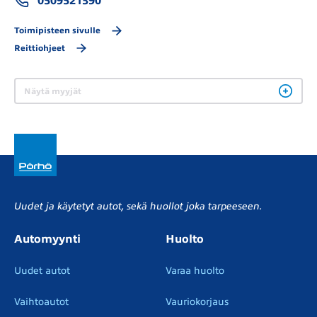
0509521390
Toimipisteen sivulle
Reittiohjeet
Näytä myyjät
Uudet ja käytetyt autot, sekä huollot joka tarpeeseen.
Automyynti
Huolto
Uudet autot
Varaa huolto
Vaihtoautot
Vauriokorjaus