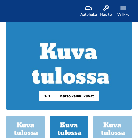
Autohaku
Huolto
Valikko
1
/ 1
Katso kaikki kuvat