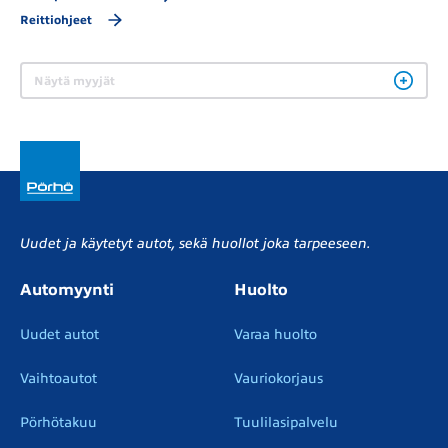
Reittiohjeet
Näytä myyjät
Uudet ja käytetyt autot, sekä huollot joka tarpeeseen.
Automyynti
Huolto
Uudet autot
Varaa huolto
Vaihtoautot
Vauriokorjaus
Pörhötakuu
Tuulilasipalvelu