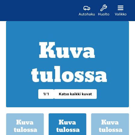
Autohaku
Huolto
Valikko
1
/ 1
Katso kaikki kuvat