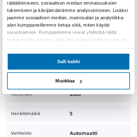
räätälöimiseen, sosiaalisen median ominaisuuksien
MYYTY
Hinta
tukemiseen ja kävijämäärämme analysoimiseen. Lisäksi
jaamme sosiaalisen median, mainosalan ja analytiikka-
alan kumppaneillemme tietoja siitä, miten käytät
Henkilöauto /
Korimalli
sivustoamme. Kumppanimme voivat yhdistää näitä
Viistoperä
tietoja muihin tietoihin, joita olet antanut heille tai joita on
kerätty, kun olet käyttänyt heidän palvelujaan.
0 km
Mittarilukema
Salli kaikki
5
Ovien lukumäärä
Muokkaa
2026
Vuosimalli
5
Henkilömäärä
Automaatti
Vaihteisto