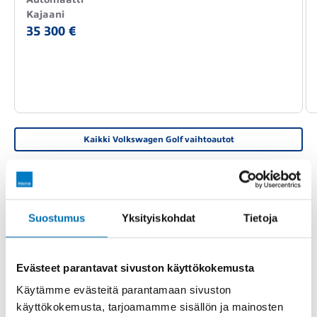
Kajaani
35 300 €
Kaikki Volkswagen Golf vaihtoautot
PERUSTIEDOT
TEKNISET TIEDOT
VARUSTEET
Suostumus
Yksityiskohdat
Tietoja
RXT-993
Rekisterinumero
Evästeet parantavat sivuston käyttökokemusta
Käytämme evästeitä parantamaan sivuston
-
Katsastettu
käyttökokemusta, tarjoamamme sisällön ja mainosten