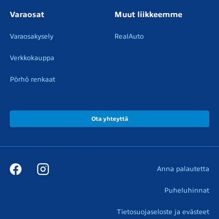
Varaosat
Muut liikkeemme
Varaosakysely
RealAuto
Verkkokauppa
Pörhö renkaat
Ota yhteyttä
Anna palautetta
Puheluhinnat
Tietosuojaseloste ja evästeet