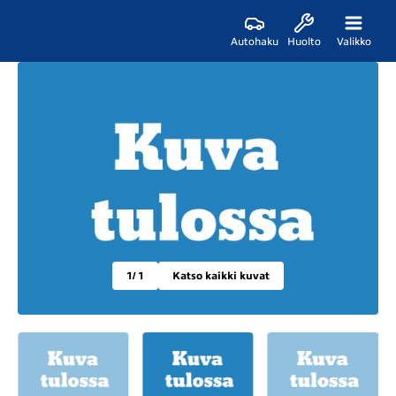
Autohaku
Huolto
Valikko
1
/ 1
Katso kaikki kuvat