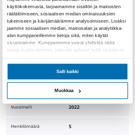
käyttökokemusta, tarjoamamme sisällön ja mainosten
21.7.2026
Katsastettu
räätälöimiseen, sosiaalisen median ominaisuuksien
tukemiseen ja kävijämäärämme analysoimiseen. Lisäksi
jaamme sosiaalisen median, mainosalan ja analytiikka-
MYYTY
Hinta
alan kumppaneillemme tietoja siitä, miten käytät
sivustoamme. Kumppanimme voivat yhdistää näitä
Henkilöauto / Farmari
Korimalli
tietoja muihin tietoihin, joita olet antanut heille tai joita on
kerätty, kun olet käyttänyt heidän palvelujaan.
46 000 km
Mittarilukema
Salli kaikki
5
Ovien lukumäärä
Muokkaa
2022
Vuosimalli
5
Henkilömäärä