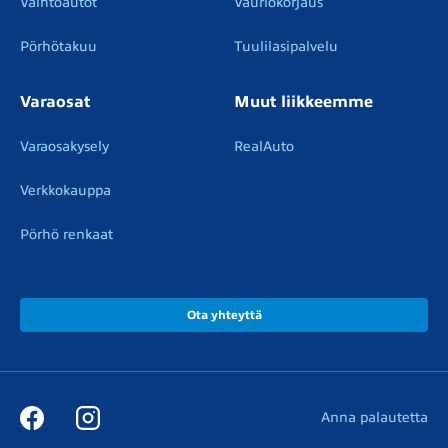
Vaihtoautot
Vauriokorjaus
Pörhötakuu
Tuulilasipalvelu
Varaosat
Muut liikkeemme
Varaosakysely
RealAuto
Verkkokauppa
Pörhö renkaat
Ota yhteyttä
Anna palautetta