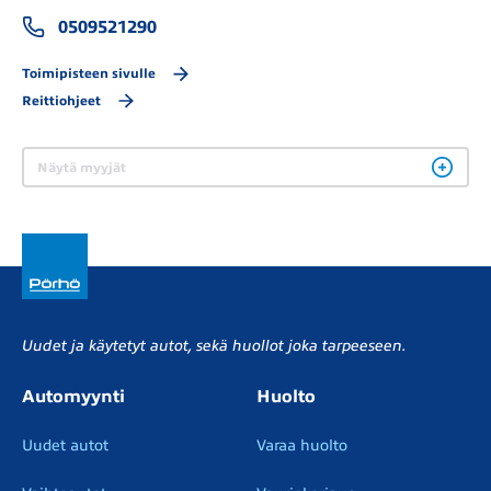
0509521290
Toimipisteen sivulle
Reittiohjeet
Näytä myyjät
Uudet ja käytetyt autot, sekä huollot joka tarpeeseen.
Automyynti
Huolto
Uudet autot
Varaa huolto