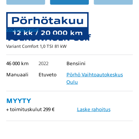
VOLKSWAGEN
Golf
VOLKSWAGEN Golf
Variant Comfort 1,0 TSI 81 kW
46 000 km
2022
Bensiini
Manuaali
Etuveto
Pörhö Vaihtoautokeskus
Oulu
MYYTY
+ toimituskulut 299 €
Laske rahoitus