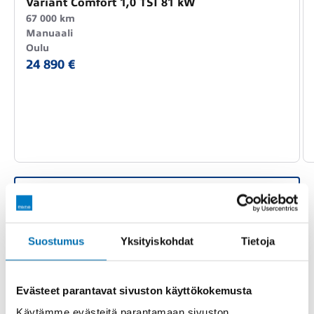
Variant Comfort 1,0 TSI 81 kW
67 000 km
Manuaali
Oulu
24 890 €
Kaikki VOLKSWAGEN Golf vaihtoautot
PERUSTIEDOT
TEKNISET TIEDOT
VARUSTEET
Suostumus
Yksityiskohdat
Tietoja
Evästeet parantavat sivuston käyttökokemusta
IPU-379
Rekisterinumero
Käytämme evästeitä parantamaan sivuston