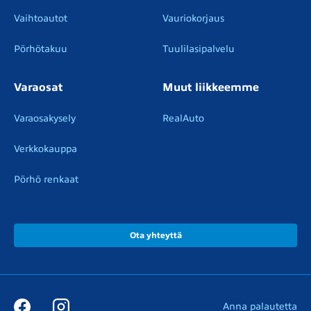
Vaihtoautot
Vauriokorjaus
Pörhötakuu
Tuulilasipalvelu
Varaosat
Muut liikkeemme
Varaosakysely
RealAuto
Verkkokauppa
Pörhö renkaat
Ota yhteyttä
Anna palautetta