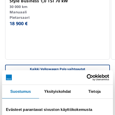
Style Business 1,0 TSI 70 kW
30 000 km
Manuaali
Pietarsaari
18 900 €
Kaikki Volkswagen Polo vaihtoautot
PERUSTIEDOT
TEKNISET TIEDOT
VARUSTEET
Suostumus
Yksityiskohdat
Tietoja
MOU-261
Rekisterinumero
Evästeet parantavat sivuston käyttökokemusta