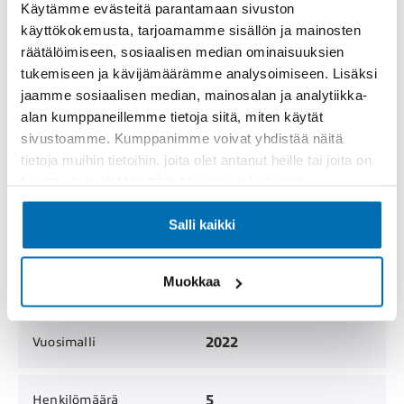
Käytämme evästeitä parantamaan sivuston
käyttökokemusta, tarjoamamme sisällön ja mainosten
-
Katsastettu
räätälöimiseen, sosiaalisen median ominaisuuksien
tukemiseen ja kävijämäärämme analysoimiseen. Lisäksi
MYYTY
Hinta
jaamme sosiaalisen median, mainosalan ja analytiikka-
alan kumppaneillemme tietoja siitä, miten käytät
sivustoamme. Kumppanimme voivat yhdistää näitä
Henkilöauto /
Korimalli
tietoja muihin tietoihin, joita olet antanut heille tai joita on
Viistoperä
kerätty, kun olet käyttänyt heidän palvelujaan.
Salli kaikki
57 000 km
Mittarilukema
Muokkaa
5
Ovien lukumäärä
2022
Vuosimalli
5
Henkilömäärä