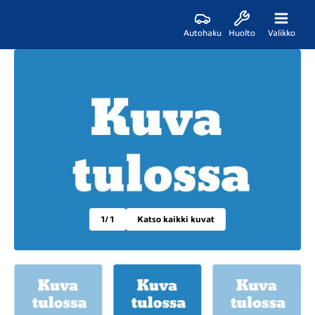
Autohaku
Huolto
Valikko
1
/ 1
Katso kaikki kuvat