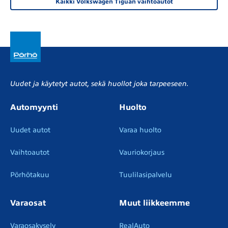
Kaikki Volkswagen Tiguan vaihtoautot
Uudet ja käytetyt autot, sekä huollot joka tarpeeseen.
Automyynti
Huolto
Uudet autot
Varaa huolto
Vaihtoautot
Vauriokorjaus
Pörhötakuu
Tuulilasipalvelu
Varaosat
Muut liikkeemme
Varaosakysely
RealAuto