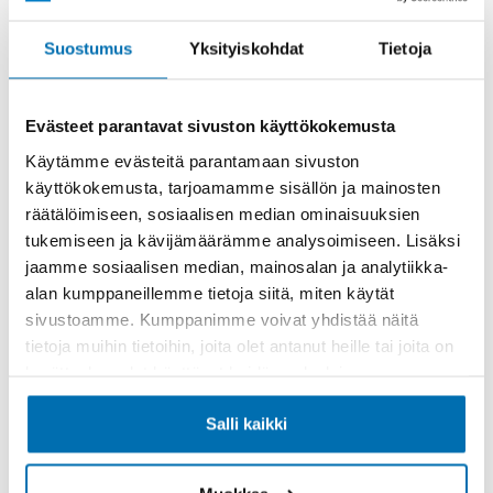
Rahoitusaika (kk)
Suostumus
Yksityiskohdat
Tietoja
Evästeet parantavat sivuston käyttökokemusta
Käytämme evästeitä parantamaan sivuston
käyttökokemusta, tarjoamamme sisällön ja mainosten
Käsiraha tai vaihtoauto (€)
räätälöimiseen, sosiaalisen median ominaisuuksien
tukemiseen ja kävijämäärämme analysoimiseen. Lisäksi
jaamme sosiaalisen median, mainosalan ja analytiikka-
alan kumppaneillemme tietoja siitä, miten käytät
sivustoamme. Kumppanimme voivat yhdistää näitä
tietoja muihin tietoihin, joita olet antanut heille tai joita on
Suurempi viimeinen erä (€)
kerätty, kun olet käyttänyt heidän palvelujaan.
Salli kaikki