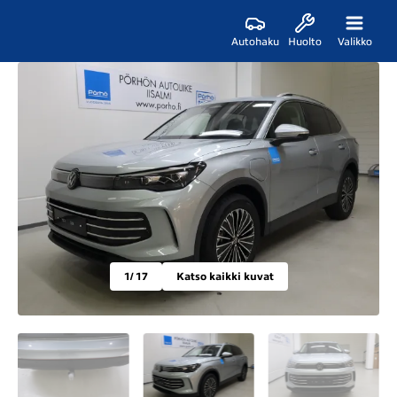
Autohaku
Huolto
Valikko
1
/ 17
Katso kaikki kuvat