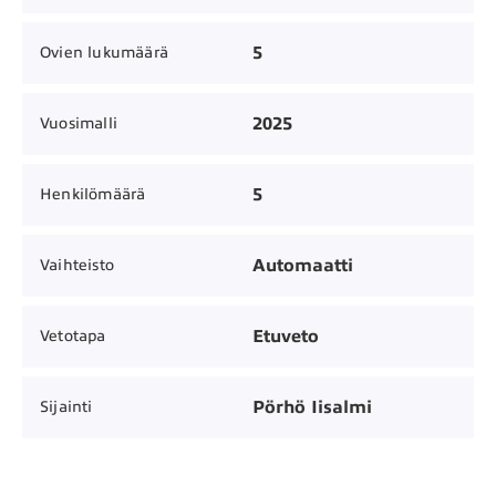
5
Ovien lukumäärä
2025
Vuosimalli
5
Henkilömäärä
Automaatti
Vaihteisto
Etuveto
Vetotapa
Pörhö Iisalmi
Sijainti