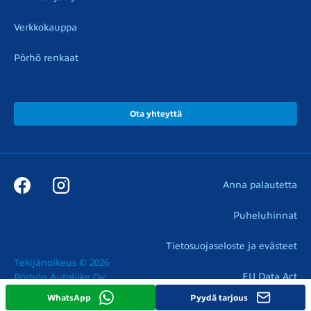
Verkkokauppa
Pörhö renkaat
Ota yhteyttä
Anna palautetta
Puheluhinnat
Tietosuojaseloste ja evästeet
Tekijänoikeus © 2026

EU Data Act
Pörhön Autoliike Oy
WhatsApp
Pyydä tarjous