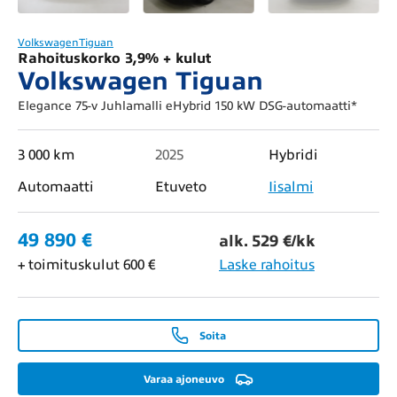
Volkswagen
Tiguan
Rahoituskorko 3,9% + kulut
Volkswagen Tiguan
Elegance 75-v Juhlamalli eHybrid 150 kW DSG-automaatti*
3 000 km
2025
Hybridi
Automaatti
Etuveto
Iisalmi
49 890 €
alk. 529 €/kk
+ toimituskulut 600 €
Laske rahoitus
Soita
Varaa ajoneuvo