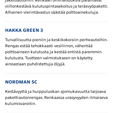
jakeluautoihin. Renkaan ominaisuuksia parantavat
viillonkestävä kulutuspintasekoitus ja teräsvyöpaketti.
Alhainen vierintävastus säästää polttoainekuluja.
HAKKA GREEN 3
Turvallisuutta pieniin ja keskikokoisiin perheautoihin.
Rengas estää tehokkaasti vesiliirron, vähentää
polttoaineen kulutusta ja kestää entistä paremmin
kulutusta. Tuotteen valmistukseen on käytetty
ainoastaan puhdistettuja öljyjä.
NORDMAN SC
Kestävyyttä ja huippuluokan ajomukavuutta tarjoava
pakettiautonrengas. Renkaassa urasyvyyden ilmaiseva
kulumisvaroitin.