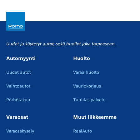
Uudet ja käytetyt autot, sekä huollot joka tarpeeseen.
Automyynti
Huolto
Uudet autot
Varaa huolto
Vaihtoautot
Vauriokorjaus
Pörhötakuu
Tuulilasipalvelu
Varaosat
Muut liikkeemme
Varaosakysely
RealAuto