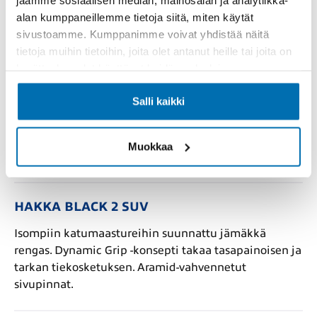
alan kumppaneillemme tietoja siitä, miten käytät
sivustoamme. Kumppanimme voivat yhdistää näitä
Nokian kesärenkaat
tietoja muihin tietoihin, joita olet antanut heille tai joita on
kerätty, kun olet käyttänyt heidän palvelujaan.
HAKKA BLACK 2
Salli kaikki
Kesärengas urheilullisiin ja suorituskykyisiin autoihin.
Märällä helppo ajettava, erinomainen vakaus ja
hallittavuus myös ääritilanteissa. Miellyttävän vaimea
Muokkaa
ajoääni.
HAKKA BLACK 2 SUV
Isompiin katumaastureihin suunnattu jämäkkä
rengas. Dynamic Grip -konsepti takaa tasapainoisen ja
tarkan tiekosketuksen. Aramid-vahvennetut
sivupinnat.