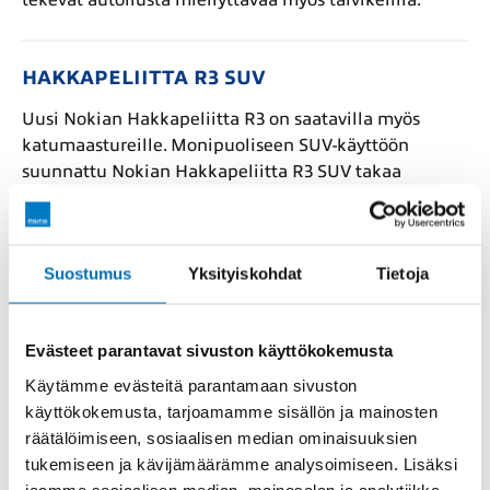
tekevät autoilusta miellyttävää myös talvikelillä.
HAKKAPELIITTA R3 SUV
Uusi Nokian Hakkapeliitta R3 on saatavilla myös
katumaastureille. Monipuoliseen SUV-käyttöön
suunnattu Nokian Hakkapeliitta R3 SUV takaa
turvallisen pidon ja vakaan ajotuntuman. Nokian
Hakkapeliitta R3 SUV on varustettu Aramid-
sivupinnoilla, jotka suojaavat rengasta iskujen ja
Suostumus
Yksityiskohdat
Tietoja
viiltojen aiheuttamilta vahingoilta.
Evästeet parantavat sivuston käyttökokemusta
Etsi tästä autoosi sopivat kitkarenkaat
Käytämme evästeitä parantamaan sivuston
käyttökokemusta, tarjoamamme sisällön ja mainosten
räätälöimiseen, sosiaalisen median ominaisuuksien
Lue lisää ostajan oppaastamme
tukemiseen ja kävijämäärämme analysoimiseen. Lisäksi
jaamme sosiaalisen median, mainosalan ja analytiikka-