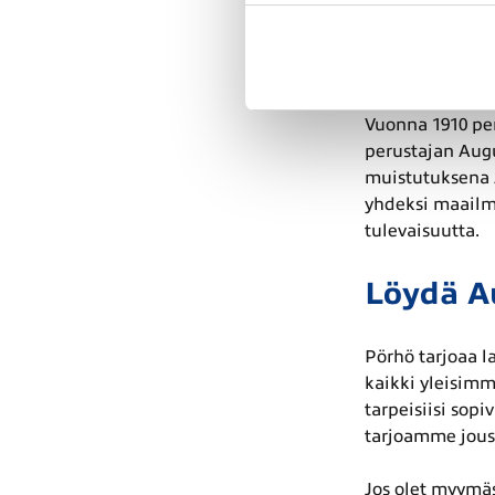
Audin hi
Vuonna 1910 per
perustajan Augu
muistutuksena A
yhdeksi maailm
tulevaisuutta.
Löydä A
Pörhö tarjoaa l
kaikki yleisimm
tarpeisiisi sop
tarjoamme joust
Jos olet myymäs