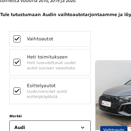
toimesta vuosina 2010, 2019 ja 2020.
Tule tutustumaan Audin vaihtoautotarjontaamme ja löy
Vaihtoautot
Heti toimitukseen
Heti luovutettavat uudet
autot suoraan varastosta.
Esittelyautot
Uudenveroiset autot
esittelykäytöstä.
Merkki
Audi
Vaihtoauto