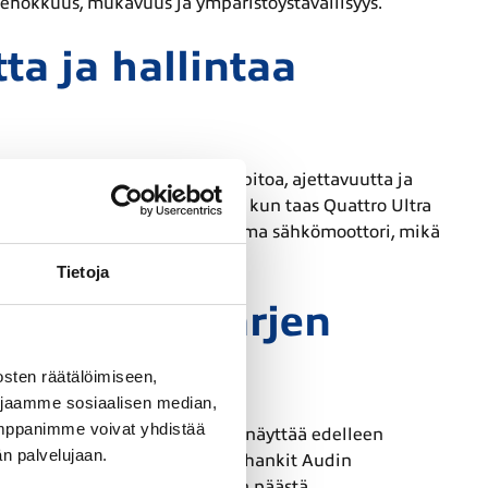
tehokkuus, mukavuus ja ympäristöystävällisyys.
ta ja hallintaa
kselin välillä, mikä parantaa pitoa, ajettavuutta ja
 haastavissa sääolosuhteissa, kun taas Quattro Ultra
lleissa jokaisella akselilla on oma sähkömoottori, mikä
Tietoja
lla olevan arjen
sten räätälöimiseen,
 jaamme sosiaalisen median,
umppanimme voivat yhdistää
enen vuotta sitten esitelty A4 näyttää edelleen
dän palvelujaan.
esignin pitkäikäisyydestä. Kun hankit Audin
äyttää hyvältä vielä vuosienkin päästä.