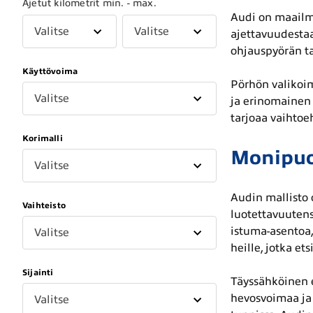
Ajetut kilometrit min. - max.
Audi on maailma
Valitse
Valitse
ajettavuudestaa
ohjauspyörän ta
Käyttövoima
Pörhön valikoima
Valitse
ja erinomainen 
tarjoaa vaihtoe
Korimalli
Monipuol
Valitse
Audin mallisto o
Vaihteisto
luotettavuutens
istuma-asentoa, 
Valitse
heille, jotka et
Sijainti
Täyssähköinen e
hevosvoimaa ja 
Valitse