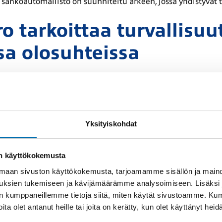
 sähköautomallisto on suunniteltu arkeen, jossa yhdistyvät 
o tarkoittaa turvallisuut
sa olosuhteissa
ekniikka, Quattro, tarjoaa älykkään voimanjaon etu- ja taka-a
 Perinteinen mekaaninen Quattro on tunnettu varmuudestaan
automaattisesti käyttöön tarvittaessa. Sähköisissä e-tron-ma
 tehokkaan vetotavan kaikissa tilanteissa.
Yksityiskohdat
 muotoilu voidaan ajate
on käyttökokemusta
sta myös vaihtoautona
aan sivuston käyttökokemusta, tarjoamamme sisällön ja maino
uksien tukemiseen ja kävijämäärämme analysoimiseen. Lisäksi
lan kumppaneillemme tietoja siitä, miten käytät sivustoamme. K
uunnittelussa korostuu ajattomuus. Esimerkiksi jo yli kymm
joita olet antanut heille tai joita on kerätty, kun olet käyttänyt hei
yylikkäältä – tämä kertoo paljon brändin kestävyydestä ja d
rhöltä, saat käyttöösi ajoneuvon, joka säilyttää arvonsa ja n