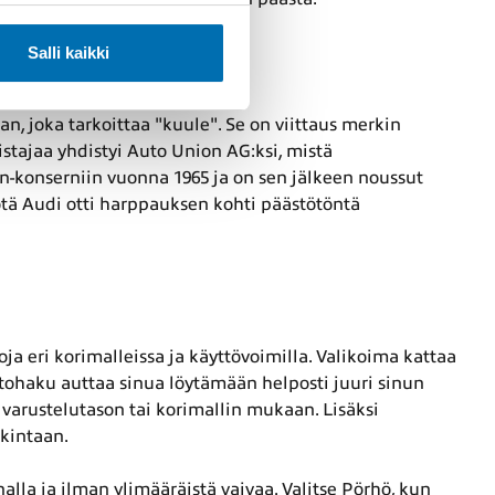
Salli kaikki
ijyyttä
, joka tarkoittaa "kuule". Se on viittaus merkin
stajaa yhdistyi Auto Union AG:ksi, mistä
n-konserniin vuonna 1965 ja on sen jälkeen noussut
tä Audi otti harppauksen kohti päästötöntä
ja eri korimalleissa ja käyttövoimilla. Valikoima kattaa
Autohaku auttaa sinua löytämään helposti juuri sinun
, varustelutason tai korimallin mukaan. Lisäksi
kintaan.
alla ja ilman ylimääräistä vaivaa. Valitse Pörhö, kun