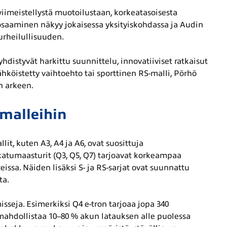
imeistellystä muotoilustaan, korkeatasoisesta
osaaminen näkyy jokaisessa yksityiskohdassa ja Audin
urheilullisuuden.
yhdistyvät harkittu suunnittelu, innovatiiviset ratkaisut
hköistetty vaihtoehto tai sporttinen RS-malli, Pörhö
n arkeen.
-malleihin
it, kuten A3, A4 ja A6, ovat suosittuja
katumaasturit (Q3, Q5, Q7) tarjoavat korkeampaa
eissa. Näiden lisäksi S- ja RS-sarjat ovat suunnattu
ta.
seja. Esimerkiksi Q4 e-tron tarjoaa jopa 340
 mahdollistaa 10–80 % akun latauksen alle puolessa