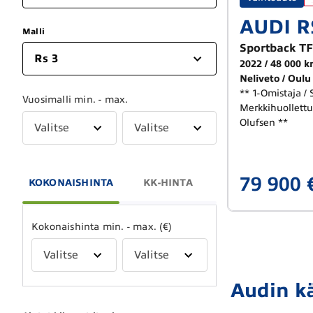
AUDI R
Malli
Sportback TF
Rs 3
2022
48 000 
Neliveto
Oulu
** 1-Omistaja / 
Vuosimalli min. - max.
Merkkihuollettu
Olufsen **
Valitse
Valitse
79 900 
KOKONAISHINTA
KK-HINTA
Kokonaishinta min. - max. (€)
Valitse
Valitse
Audin kä