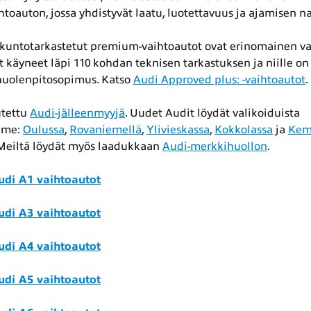
htoauton, jossa yhdistyvät laatu, luotettavuus ja ajamisen na
kuntotarkastetut premium-vaihtoautot ovat erinomainen vai
t käyneet läpi 110 kohdan teknisen tarkastuksen ja niille on
huolenpitosopimus. Katso
Audi Approved plus: -vaihtoautot
.
utettu
Audi-jälleenmyyjä
. Uudet Audit löydät valikoiduista
mme:
Oulussa
,
Rovaniemellä
,
Ylivieskassa
,
Kokkolassa
ja
Kem
 Meiltä löydät myös laadukkaan
Audi-merkkihuollon
.
udi A1 vaihtoautot
udi A3 vaihtoautot
udi A4 vaihtoautot
udi A5 vaihtoautot