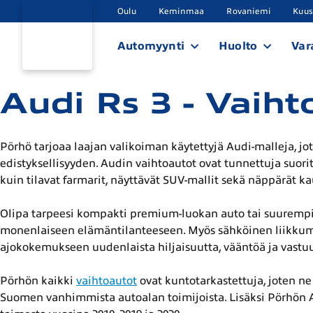
Oulu
Keminmaa
Rovaniemi
Kuu
Automyynti
Huolto
Var
Audi Rs 3 - Vaiht
Pörhö tarjoaa laajan valikoiman käytettyjä Audi-malleja, jo
edistyksellisyyden. Audin vaihtoautot ovat tunnettuja suori
kuin tilavat farmarit, näyttävät SUV-mallit sekä näppärät k
Olipa tarpeesi kompakti premium-luokan auto tai suurempi
monenlaiseen elämäntilanteeseen. Myös sähköinen liikkumin
ajokokemukseen uudenlaista hiljaisuutta, vääntöä ja vastuu
Pörhön kaikki
vaihtoautot
ovat kuntotarkastettuja, joten ne 
Suomen vanhimmista autoalan toimijoista. Lisäksi Pörhön A