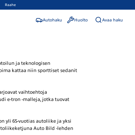
Raahe
Autohaku
Huolto
Avaa haku
otoilun ja teknologisen
ima kattaa niin sporttiset sedanit
rjoavat vaihtoehtoja
 e-tron -malleja, jotka tuovat
 yli 65-vuotias autoliike ja yksi
oliikeketjuna Auto Bild -lehden