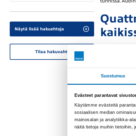
tunnissa. Audin
Quattr
kaikis
Näytä lisää hakuehtoja
Audin nelivetot
Tilaa hakuvahti
turvallisuutta.
osaa kytkeytyä 
takaa tarkan ja
Suostumus
Ajaton
Evästeet parantavat sivust
luksu
Käytämme evästeitä parantam
sosiaalisen median ominaisu
mainosalan ja analytiikka-a
Audin mallien s
näitä tietoja muihin tietoihin, 
modernilta ja t
vaihtoautona Pö