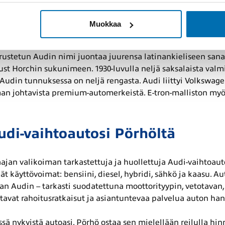
Muokkaa
storia on yli vuosisata edelläkäv
ustetun Audin nimi juontaa juurensa latinankieliseen sanaan
st Horchin sukunimeen. 1930-luvulla neljä saksalaista valmi
udin tunnuksessa on neljä rengasta. Audi liittyi Volkswage
an johtavista premium-automerkeistä. E-tron-malliston myö
udi-vaihtoautosi Pörhöltä
aajan valikoiman tarkastettuja ja huollettuja Audi-vaihtoauto
ät käyttövoimat: bensiini, diesel, hybridi, sähkö ja kaasu. 
ivan Audin – tarkasti suodatettuna moottorityypin, vetotavan
avat rahoitusratkaisut ja asiantuntevaa palvelua auton han
sä nykyistä autoasi, Pörhö ostaa sen mielellään reilulla hinn