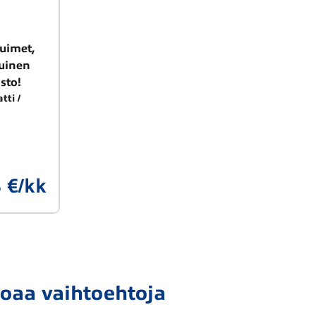
tuimet,
tuinen
sto!
tti
 €/kk
joaa vaihtoehtoja