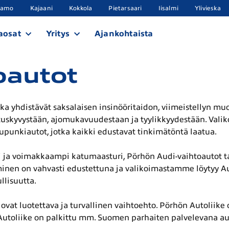
samo
Kajaani
Kokkola
Pietarsaari
Iisalmi
Ylivieska
aosat
Yritys
Ajankohtaista
oautot
tka yhdistävät saksalaisen insinööritaidon, viimeistellyn mu
tuskyvystään, ajomukavuudestaan ja tyylikkyydestään. Valiko
aupunkiautot, jotka kaikki edustavat tinkimätöntä laatua.
 ja voimakkaampi katumaasturi, Pörhön Audi-vaihtoautot ta
en on vahvasti edustettuna ja valikoimastamme löytyy Audi
llisuutta.
ovat luotettava ja turvallinen vaihtoehto. Pörhön Autoliike on
utoliike on palkittu mm. Suomen parhaiten palvelevana aut