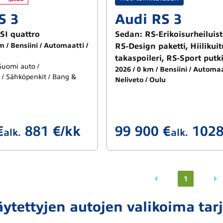
S 3
Audi RS 3
SI quattro
Sedan: RS-Erikoisurheiluis
km
Bensiini
Automaatti
RS-Design paketti, Hiilikui
takaspoileri, RS-Sport putki
Suomi auto /
2026
0 km
Bensiini
Automaa
 / Sähköpenkit / Bang &
Neliveto
Oulu
€
881 €/kk
99 900 €
1028
alk.
alk.
1
ytettyjen autojen valikoima tar