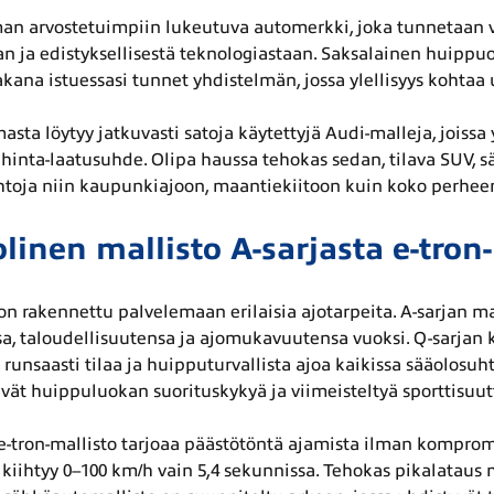
n arvostetuimpiin lukeutuva automerkki, joka tunnetaan vi
n ja edistyksellisestä teknologiastaan. Saksalainen huippu
kana istuessasi tunnet yhdistelmän, jossa ylellisyys kohtaa 
sta löytyy jatkuvasti satoja käytettyjä Audi-malleja, joissa 
hinta-laatusuhde. Olipa haussa tehokas sedan, tilava SUV, sä
htoja niin kaupunkiajoon, maantiekiitoon kuin koko perhee
inen mallisto A-sarjasta e-tron
n rakennettu palvelemaan erilaisia ajotarpeita. A-sarjan mall
a, taloudellisuutensa ja ajomukavuutensa vuoksi. Q-sarjan 
runsaasti tilaa ja huipputurvallista ajoa kaikissa sääolosuht
sivät huippuluokan suorituskykyä ja viimeisteltyä sporttisuut
-tron-mallisto tarjoaa päästötöntä ajamista ilman kompromis
kiihtyy 0–100 km/h vain 5,4 sekunnissa. Tehokas pikalataus