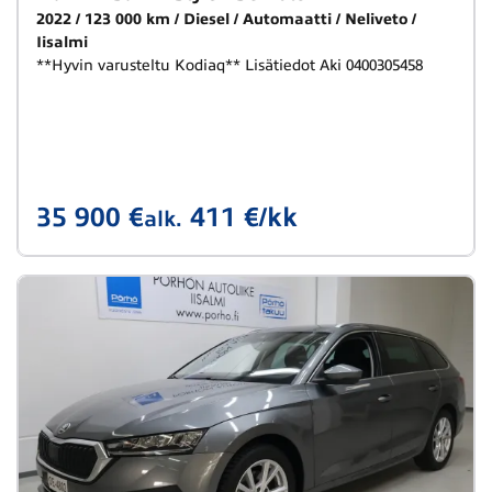
2022
123 000 km
Diesel
Automaatti
Neliveto
Iisalmi
**Hyvin varusteltu Kodiaq** Lisätiedot Aki 0400305458
35 900 €
411 €/kk
alk.