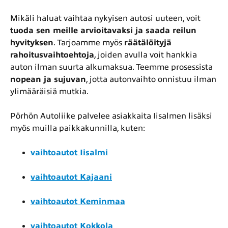
Mikäli haluat vaihtaa nykyisen autosi uuteen, voit
tuoda sen meille arvioitavaksi ja saada reilun
hyvityksen
. Tarjoamme myös
räätälöityjä
rahoitusvaihtoehtoja
, joiden avulla voit hankkia
auton ilman suurta alkumaksua. Teemme prosessista
nopean ja sujuvan
, jotta autonvaihto onnistuu ilman
ylimääräisiä mutkia.
Pörhön Autoliike palvelee asiakkaita Iisalmen lisäksi
myös muilla paikkakunnilla, kuten:
vaihtoautot Iisalmi
vaihtoautot Kajaani
vaihtoautot Keminmaa
vaihtoautot Kokkola