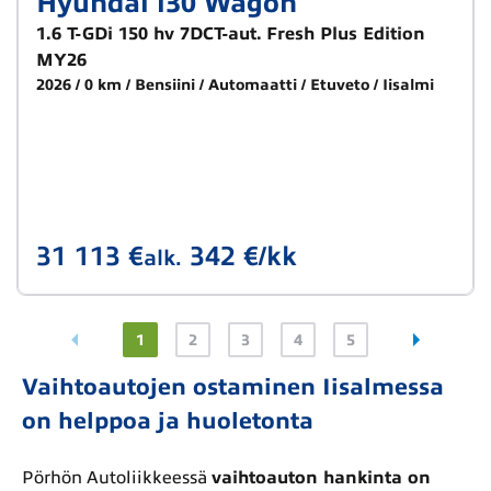
Hyundai i30 Wagon
1.6 T-GDi 150 hv 7DCT-aut. Fresh Plus Edition
MY26
2026
0 km
Bensiini
Automaatti
Etuveto
Iisalmi
31 113 €
342 €/kk
alk.
1
2
3
4
5
Vaihtoautojen ostaminen Iisalmessa
on helppoa ja huoletonta
Pörhön Autoliikkeessä
vaihtoauton hankinta on