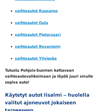
vaihtoautot Kuusamo
vaihtoautot Oulu
vaihtoautot Pietarsaari
vaihtoautot Rovaniemi
vaihtoautot Ylivieska
Tutustu Pohjois-Suomen kattavaan
vaihtoautovalikoimaan ja löydä juuri sinulle
sopiva auto!
Käytetyt autot Iisalmi – huolella
valitut ajoneuvot jokaiseen
tarpeeseen