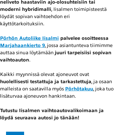
neliveto haastaviin ajo-olosuhteisiin tai
moderni hybridimalli
, Iisalmen toimipisteestä
löydät sopivan vaihtoehdon eri
käyttötarkoituksiin.
Pörhön Autoliike Iisalmi
palvelee osoitteessa
Marjahaankierto 9
, jossa asiantunteva tiimimme
auttaa sinua löytämään
juuri tarpeisiisi sopivan
vaihtoauton
.
Kaikki myynnissä olevat ajoneuvot ovat
huolellisesti testattuja ja tarkastettuja
, ja osaan
malleista on saatavilla myös
Pörhötakuu
, joka tuo
lisäturvaa ajoneuvon hankintaan.
Tutustu Iisalmen vaihtoautovalikoimaan ja
löydä seuraava autosi jo tänään!