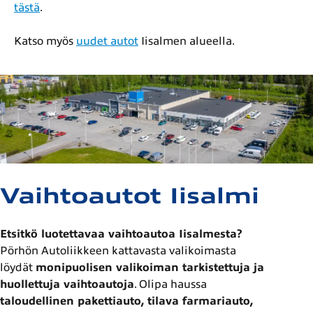
tästä
.
Katso myös
uudet autot
Iisalmen alueella.
Vaihtoautot Iisalmi
Etsitkö luotettavaa vaihtoautoa Iisalmesta?
Pörhön Autoliikkeen kattavasta valikoimasta
löydät
monipuolisen valikoiman tarkistettuja ja
huollettuja vaihtoautoja
. Olipa haussa
taloudellinen pakettiauto, tilava farmariauto,