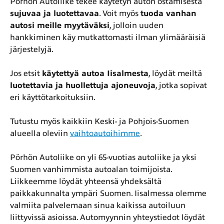
Pörhön Autoliike tekee käytetyn auton ostamisesta
sujuvaa ja luotettavaa
. Voit myös
tuoda vanhan
autosi meille myytäväksi
, jolloin uuden
hankkiminen käy mutkattomasti ilman ylimääräisiä
järjestelyjä.
Jos etsit
käytettyä autoa Iisalmesta
, löydät meiltä
luotettavia ja huollettuja ajoneuvoja
, jotka sopivat
eri käyttötarkoituksiin.
Tutustu myös kaikkiin Keski- ja Pohjois-Suomen
alueella oleviin
vaihtoautoihimme
.
Pörhön Autoliike on yli 65-vuotias autoliike ja yksi
Suomen vanhimmista autoalan toimijoista.
Liikkeemme löydät yhteensä yhdeksältä
paikkakunnalta ympäri Suomen. Iisalmessa olemme
valmiita palvelemaan sinua kaikissa autoiluun
liittyvissä asioissa. Automyynnin yhteystiedot löydät