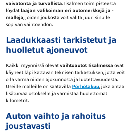
vaivatonta ja turvallista
. Iisalmen toimipisteestä
löydät
laajan valikoiman eri automerkkejä ja -
malleja
, joiden joukosta voit valita juuri sinulle
sopivan vaihtoehdon.
Laadukkaasti tarkistetut ja
huolletut ajoneuvot
Kaikki myynnissä olevat
vaihtoautot Iisalmessa
ovat
käyneet läpi kattavan teknisen tarkastuksen, jotta voit
olla varma niiden ajokunnosta ja luotettavuudesta.
Useille malleille on saatavilla
Pörhötakuu
, joka antaa
lisäturvaa ostokselle ja varmistaa huolettomat
kilometrit.
Auton vaihto ja rahoitus
joustavasti