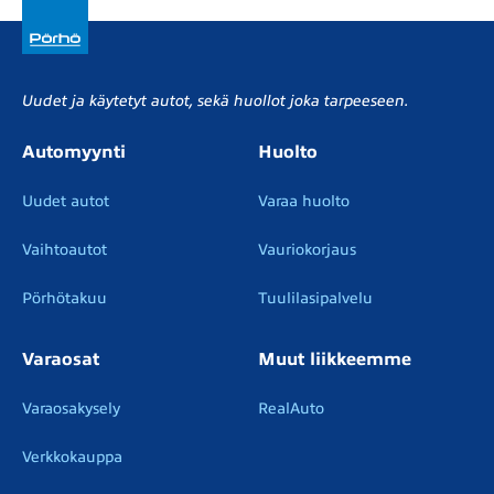
Uudet ja käytetyt autot, sekä huollot joka tarpeeseen.
Automyynti
Huolto
Uudet autot
Varaa huolto
Vaihtoautot
Vauriokorjaus
Pörhötakuu
Tuulilasipalvelu
Varaosat
Muut liikkeemme
Varaosakysely
RealAuto
Verkkokauppa