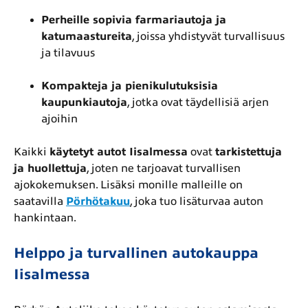
Perheille sopivia farmariautoja ja
katumaastureita
, joissa yhdistyvät turvallisuus
ja tilavuus
Kompakteja ja pienikulutuksisia
kaupunkiautoja
, jotka ovat täydellisiä arjen
ajoihin
Kaikki
käytetyt autot Iisalmessa
ovat
tarkistettuja
ja huollettuja
, joten ne tarjoavat turvallisen
ajokokemuksen. Lisäksi monille malleille on
saatavilla
Pörhötakuu
, joka tuo lisäturvaa auton
hankintaan.
Helppo ja turvallinen autokauppa
Iisalmessa