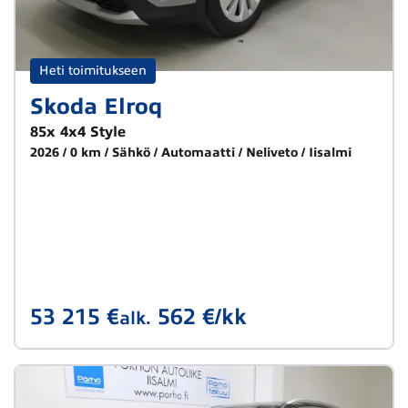
Heti toimitukseen
Skoda Elroq
85x 4x4 Style
2026
0 km
Sähkö
Automaatti
Neliveto
Iisalmi
53 215 €
562 €/kk
alk.