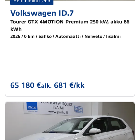
Heti toimitukseen
Volkswagen ID.7
Tourer GTX 4MOTION Premium 250 kW, akku 86
kWh
2026
0 km
Sähkö
Automaatti
Neliveto
Iisalmi
65 180 €
681 €/kk
alk.