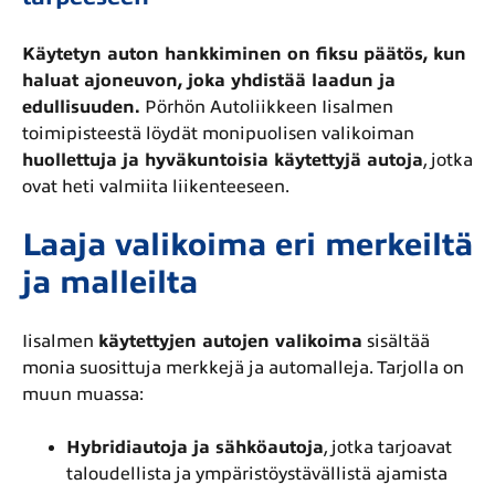
Käytetyn auton hankkiminen on fiksu päätös, kun
haluat ajoneuvon, joka yhdistää laadun ja
edullisuuden.
Pörhön Autoliikkeen Iisalmen
toimipisteestä löydät monipuolisen valikoiman
huollettuja ja hyväkuntoisia käytettyjä autoja
, jotka
ovat heti valmiita liikenteeseen.
Laaja valikoima eri merkeiltä
ja malleilta
Iisalmen
käytettyjen autojen valikoima
sisältää
monia suosittuja merkkejä ja automalleja. Tarjolla on
muun muassa:
Hybridiautoja ja sähköautoja
, jotka tarjoavat
taloudellista ja ympäristöystävällistä ajamista