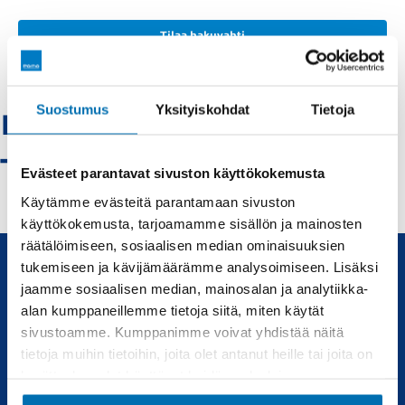
Tilaa hakuvahti
Suostumus
Yksityiskohdat
Tietoja
Renault-pietarsaari
- Vaihtoautot
Evästeet parantavat sivuston käyttökokemusta
Käytämme evästeitä parantamaan sivuston
käyttökokemusta, tarjoamamme sisällön ja mainosten
räätälöimiseen, sosiaalisen median ominaisuuksien
tukemiseen ja kävijämäärämme analysoimiseen. Lisäksi
jaamme sosiaalisen median, mainosalan ja analytiikka-
Uudet ja käytetyt autot, sekä huollot joka tarpeeseen.
alan kumppaneillemme tietoja siitä, miten käytät
sivustoamme. Kumppanimme voivat yhdistää näitä
Automyynti
Huolto
tietoja muihin tietoihin, joita olet antanut heille tai joita on
kerätty, kun olet käyttänyt heidän palvelujaan.
Uudet autot
Varaa huolto