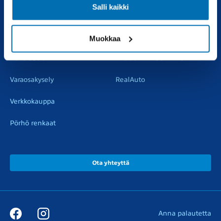
Salli kaikki
Vaihtoautot
Vauriokorjaus
Pörhötakuu
Tuulilasipalvelu
Muokkaa
Varaosat
Muut liikkeemme
Varaosakysely
RealAuto
Verkkokauppa
Pörhö renkaat
Ota yhteyttä
Anna palautetta