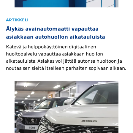
ARTIKKELI
Älykäs avainautomaatti vapauttaa
asiakkaan autohuollon aikatauluista
Kätevä ja helppokäyttöinen digitaalinen
huoltopalvelu vapauttaa asiakkaan huollon
aikatauluista. Asiakas voi jättää autonsa huoltoon ja
noutaa sen sieltä itselleen parhaiten sopivaan aikaan.