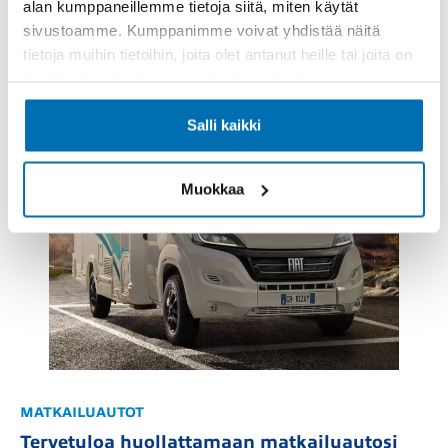
alan kumppaneillemme tietoja siitä, miten käytät
sivustoamme. Kumppanimme voivat yhdistää näitä
tietoja muihin tietoihin, joita olet antanut heille tai joita on
kerätty, kun olet käyttänyt heidän palvelujaan.
Salli kaikki
Muokkaa
MATKAILUAUTOT
Tervetuloa huollattamaan matkailuautosi