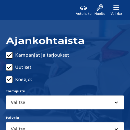
Autohaku
Huolto
Valikko
Ajankohtaista
Kampanjat ja tarjoukset
Uutiset
Koeajot
Toimipiste
Valitse
Palvelu
Valitse