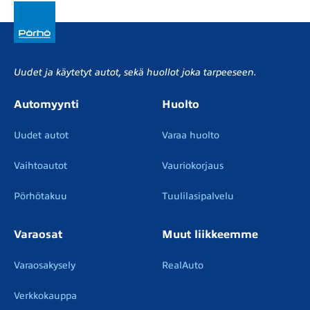
Uudet ja käytetyt autot, sekä huollot joka tarpeeseen.
Automyynti
Huolto
Uudet autot
Varaa huolto
Vaihtoautot
Vauriokorjaus
Pörhötakuu
Tuulilasipalvelu
Varaosat
Muut liikkeemme
Varaosakysely
RealAuto
Verkkokauppa