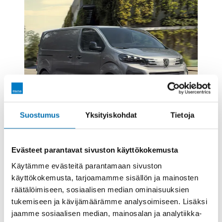
Suostumus
Yksityiskohdat
Tietoja
Evästeet parantavat sivuston käyttökokemusta
Käytämme evästeitä parantamaan sivuston
PEUGEOT
käyttökokemusta, tarjoamamme sisällön ja mainosten
ERÄ PEUGEOT EXPERTEJÄ KORKO 0 % +
räätälöimiseen, sosiaalisen median ominaisuuksien
kulut
tukemiseen ja kävijämäärämme analysoimiseen. Lisäksi
Suosikkiluokan pakettiauto huimalla kesäkorolla.
jaamme sosiaalisen median, mainosalan ja analytiikka-