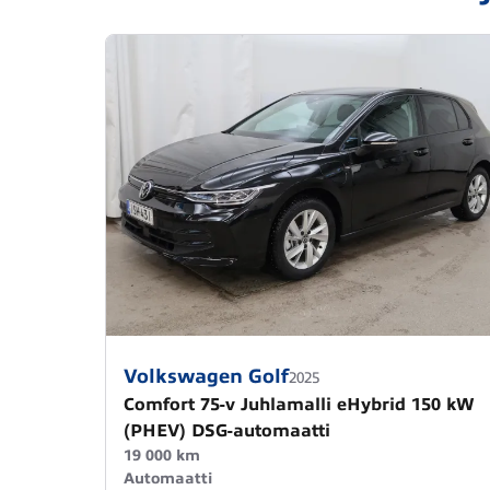
Volkswagen Golf
2025
Comfort 75-v Juhlamalli eHybrid 150 kW
(PHEV) DSG-automaatti
19 000 km
Automaatti