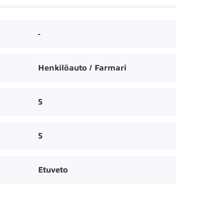
-
Henkilöauto / Farmari
5
5
Etuveto