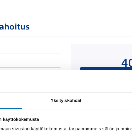
rahoitus
4
Rahoituslaskelma on
luottop
Yksityiskohdat
Näytä
rahoitustiedot
on käyttökokemusta
aan sivuston käyttökokemusta, tarjoamamme sisällön ja maino