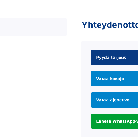
Yhteydenott
Pyydä tarjous
Varaa koeajo
Varaa ajoneuvo
Lähetä WhatsApp-v