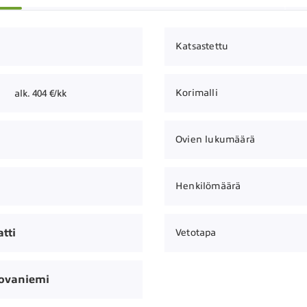
Katsastettu
Korimalli
alk. 404 €/kk
Ovien lukumäärä
Henkilömäärä
tti
Vetotapa
ovaniemi