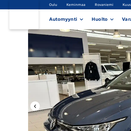
Oulu
Keminmaa
Rovaniemi
Kuu
Automyynti
Huolto
Var