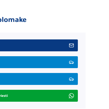
olomake
iesti