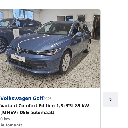
Volkswagen Golf
Volks
2026
Variant Comfort Edition 1,5 eTSI 85 kW
Varian
(MHEV) DSG-automaatti
(MHEV
0 km
0 km
Automaatti
Automa