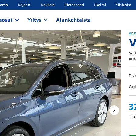
samo
Kajaani
Kokkola
Pietarsaari
Iisalmi
Ylivieska
aosat
Yritys
Ajankohtaista
Vol
V
Var
aut
0 
Au
3
+ t