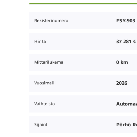
FSY-903
Rekisterinumero
37 281 €
Hinta
0 km
Mittarilukema
2026
Vuosimalli
Automaa
Vaihteisto
Pörhö R
Sijainti