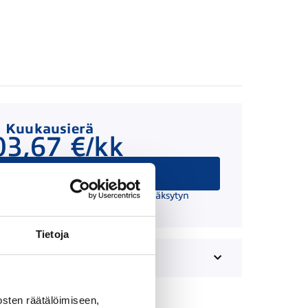
Kuukausierä
03,67 €/kk
Hae rahoitusta
 suuntaa antava ja edellyttää hyväksytyn
äätöksen ja kaskovakuutuksen.
Tietoja
sten räätälöimiseen,