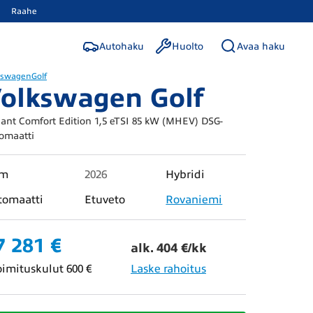
Raahe
Autohaku
Huolto
Avaa haku
kswagen
Golf
olkswagen Golf
iant Comfort Edition 1,5 eTSI 85 kW (MHEV) DSG-
omaatti
km
2026
Hybridi
tomaatti
Etuveto
Rovaniemi
7 281 €
alk. 404 €/kk
oimituskulut 600 €
Laske rahoitus