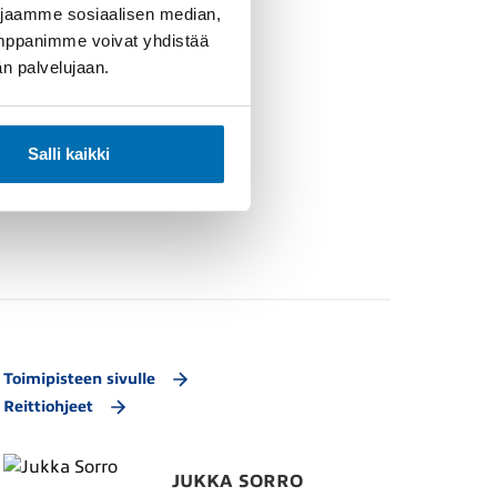
 jaamme sosiaalisen median,
umppanimme voivat yhdistää
dän palvelujaan.
Salli kaikki
Toimipisteen sivulle
Reittiohjeet
JUKKA SORRO