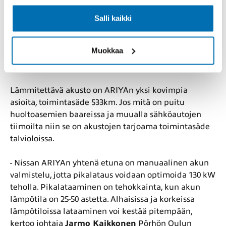
Salli kaikki
Muokkaa
Lämmitettävä akusto on ARIYAn yksi kovimpia
asioita, toimintasäde 533km. Jos mitä on puitu
huoltoasemien baareissa ja muualla sähköautojen
tiimoilta niin se on akustojen tarjoama toimintasäde
talvioloissa.
- Nissan ARIYAn yhtenä etuna on manuaalinen akun
valmistelu, jotta pikalataus voidaan optimoida 130 kW
teholla. Pikalataaminen on tehokkainta, kun akun
lämpötila on 25-50 astetta. Alhaisissa ja korkeissa
lämpötiloissa lataaminen voi kestää pitempään,
kertoo johtaja
Jarmo Kaikkonen
Pörhön Oulun