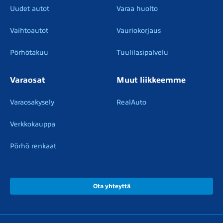
Uudet autot
Varaa huolto
Vaihtoautot
Vauriokorjaus
Pörhötakuu
Tuulilasipalvelu
Varaosat
Muut liikkeemme
Varaosakysely
RealAuto
Verkkokauppa
Pörhö renkaat
Ota yhteyttä