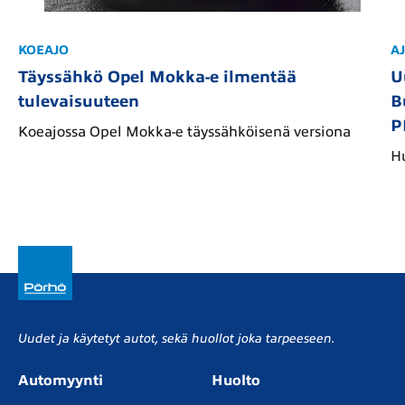
KOEAJO
A
Täyssähkö Opel Mokka-e ilmentää
U
tulevaisuuteen
B
P
Koeajossa Opel Mokka-e täyssähköisenä versiona
H
Uudet ja käytetyt autot, sekä huollot joka tarpeeseen.
Automyynti
Huolto