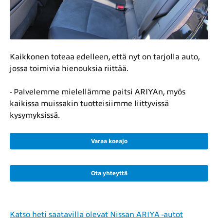
Kaikkonen toteaa edelleen, että nyt on tarjolla auto,
jossa toimivia hienouksia riittää.
- Palvelemme mielellämme paitsi ARIYAn, myös
kaikissa muissakin tuotteisiimme liittyvissä
kysymyksissä.
Varaa koeajo
Ota yhteyttä
Katso heti saatavilla olevat Nissan ARIYA -autot