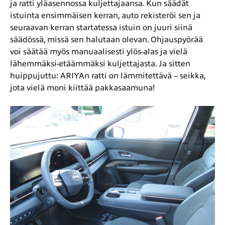
ja ratti yläasennossa kuljettajaansa. Kun säädät
istuinta ensimmäisen kerran, auto rekisteröi sen ja
seuraavan kerran startatessa istuin on juuri siinä
säädössä, missä sen halutaan olevan. Ohjauspyörää
voi säätää myös manuaalisesti ylös-alas ja vielä
lähemmäksi-etäämmäksi kuljettajasta. Ja sitten
huippujuttu: ARIYAn ratti on lämmitettävä – seikka,
jota vielä moni kiittää pakkasaamuna!