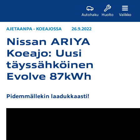
Autohaku
Huolto
Valikko
AJETAANPA - KOEAJOSSA
26.9.2022
Nissan ARIYA
Koeajo: Uusi
täyssähköinen
Evolve 87kWh
Pidemmällekin laadukkaasti!