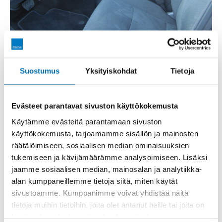
Automaattivaihteen valitsin keskikonsolissa on kuin
tietokoneen hiiri, josta D, R ja P on vaivaton valita.
Suostumus
Yksityiskohdat
Tietoja
Keskikonsoli on ihan oma juttunsa. Lähes 50 vuotta
piti autoilla, että kirjoittaja törmäsi ensimmäiseen,
sähkösäätöiseen keskikonsoliin! Nyt passaa jokaisen
Evästeet parantavat sivuston käyttökokemusta
olkavarren ja kyynärpään mittaan napin
Käytämme evästeitä parantamaan sivuston
painalluksella – pienet asiat ovat monesti niitä isoja...
käyttökokemusta, tarjoamamme sisällön ja mainosten
räätälöimiseen, sosiaalisen median ominaisuuksien
tukemiseen ja kävijämäärämme analysoimiseen. Lisäksi
jaamme sosiaalisen median, mainosalan ja analytiikka-
alan kumppaneillemme tietoja siitä, miten käytät
sivustoamme. Kumppanimme voivat yhdistää näitä
tietoja muihin tietoihin, joita olet antanut heille tai joita on
kerätty, kun olet käyttänyt heidän palvelujaan.